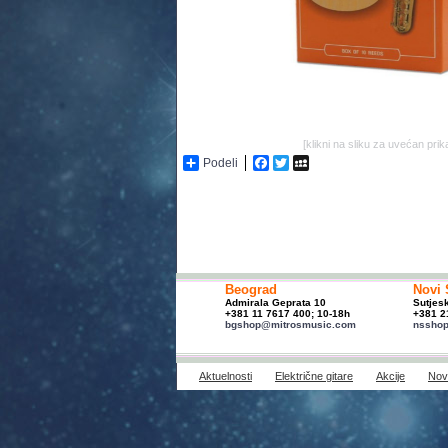
[klikni na sliku za uvećan prik
Podeli
Facebook
Twitter
MySpace
Beograd
Novi 
Admirala Geprata 10
Sutjes
+381 11 7617 400; 10-18h
+381 2
bgshop@mitrosmusic.com
nssho
Aktuelnosti
Električne gitare
Akcije
Novi