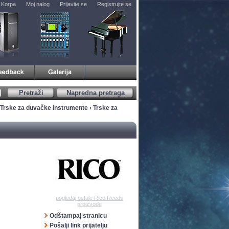
Korpa
Moj nalog
Prijavite se
Registrujte se
Pretraži
Napredna pretraga
Trske za duvačke instrumente
›
Trske za
pogledaj ostale Rico Reeds
proizvode
Odštampaj stranicu
Pošalji link prijatelju