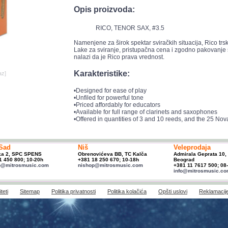
Opis proizvoda:
RICO, TENOR SAX, #3.5
Namenjene za širok spektar sviračkih situacija, Rico trsk
Lake za sviranje, pristupačna cena i zgodno pakovanje 
nalazi da je Rico prava vrednost.
Karakteristike:
az]
•Designed for ease of play
•Unfiled for powerful tone
•Priced affordably for educators
•Available for full range of clarinets and saxophones
•Offered in quantities of 3 and 10 reeds, and the 25 No
Sad
Niš
Veleprodaja
ka 2, SPC SPENS
Obrenovićeva BB, TC Kalča
Admirala Geprata 10,
1 450 800; 10-20h
+381 18 250 670; 10-18h
Beograd
p@mitrosmusic.com
nishop@mitrosmusic.com
+381 11 7617 500; 08
info@mitrosmusic.c
teti
Sitemap
Politika privatnosti
Politika kolačića
Opšti uslovi
Reklamacij