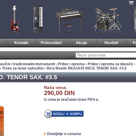
asični i tradicionalni instrumenti
›
Pribor i oprema
›
Pribor i oprema za duvače
›
›
Trske za tenor saksofon
› Rico Reeds RKA1035 RICO. TENOR SAX. #3.5
O. TENOR SAX. #3.5
Naša cena:
290,00 DIN
U cenu je uračunat iznos PDV-a.
Detaljnije o cenama