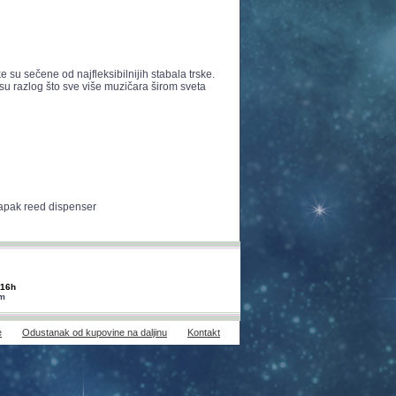
e su sečene od najfleksibilnijih stabala trske.
su razlog što sve više muzičara širom sveta
vapak reed dispenser
-16h
om
e
Odustanak od kupovine na daljinu
Kontakt