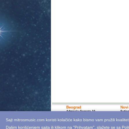
Beograd
Novi
Admirala Geprata 10
Sutje
+381 11 7617 400; 10-18h
+381 
bgshop@mitrosmusic.com
nssho
Sajt mitrosmusic.com koristi kolačiće kako bismo vam pružili kvalitet
Daljim korišćenjem sajta ili klikom na "Prihvatam", slažete se sa
Poli