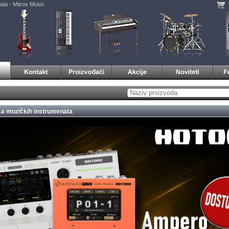
ata - Mitros Music
a muzičkih instrumenata