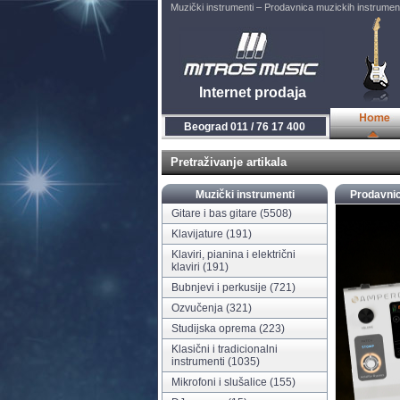
Muzički instrumenti – Prodavnica muzickih instrumen
Internet prodaja
Novi Sad 021 / 450 800
Pretraživanje artikala
Muzički instrumenti
Prodavnic
Gitare i bas gitare
(5508)
Klavijature
(191)
Klaviri, pianina i električni
klaviri
(191)
Bubnjevi i perkusije
(721)
Ozvučenja
(321)
Studijska oprema
(223)
Klasični i tradicionalni
instrumenti
(1035)
Mikrofoni i slušalice
(155)