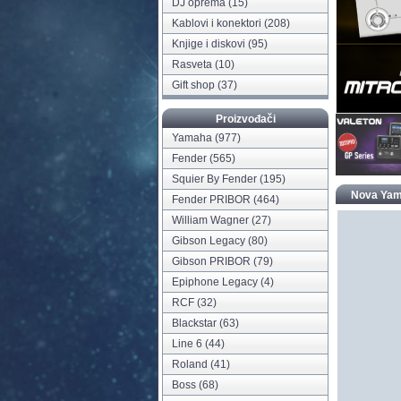
DJ oprema
(15)
Kablovi i konektori
(208)
Knjige i diskovi
(95)
Rasveta
(10)
Gift shop
(37)
Proizvođači
Yamaha
(977)
Fender
(565)
Squier By Fender
(195)
Nova Yama
Fender PRIBOR
(464)
William Wagner
(27)
Gibson Legacy
(80)
Gibson PRIBOR
(79)
Epiphone Legacy
(4)
RCF
(32)
Blackstar
(63)
Line 6
(44)
Roland
(41)
Boss
(68)