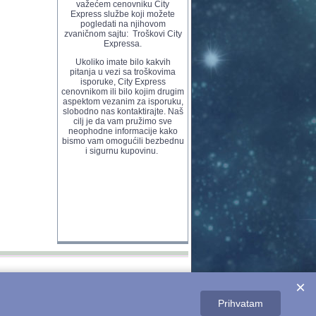
važećem cenovniku City
Express službe koji možete
pogledati na njihovom
zvaničnom sajtu:
Troškovi City
Expressa
.
Ukoliko imate bilo kakvih
pitanja u vezi sa troškovima
isporuke, City Express
cenovnikom ili bilo kojim drugim
aspektom vezanim za isporuku,
slobodno nas kontaktirajte. Naš
cilj je da vam pružimo sve
neophodne informacije kako
bismo vam omogućili bezbednu
i sigurnu kupovinu.
,
×
8-16h
om
Prihvatam