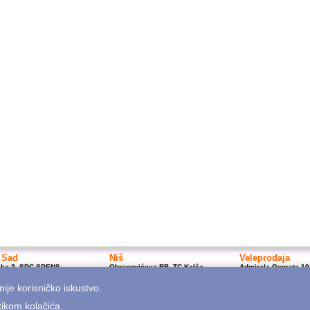
 Sad
Niš
Veleprodaja
ska 2, SPC SPENS
Obrenovićeva BB, TC Kalča
Admirala Geprata 10
21 450 800; 10-20h
+381 18 250 670; 10-18h
Beograd
p@mitrosmusic.com
nishop@mitrosmusic.com
+381 11 7617 500; 0
nije korisničko iskustvo.
info@mitrosmusic.c
tikom kolačića
.