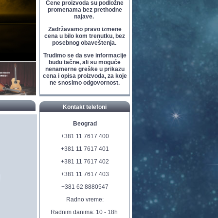
Cene proizvoda su podložne
promenama bez prethodne
najave.
Zadržavamo pravo izmene
cena u bilo kom trenutku, bez
posebnog obaveštenja.
Trudimo se da sve informacije
budu tačne, ali su moguće
nenamerne greške u prikazu
cena i opisa proizvoda, za koje
ne snosimo odgovornost.
Kontakt telefoni
Beograd
+381 11 7617 400
+381 11 7617 401
+381 11 7617 402
+381 11 7617 403
+381 62 8880547
Radno vreme:
Radnim danima: 10 - 18h