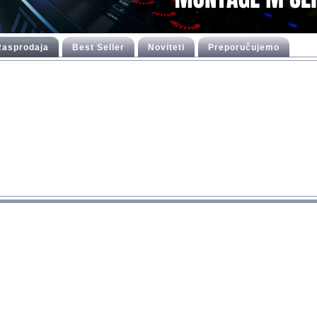
 Rasprodaja
Best Seller
Noviteti
Preporučujemo