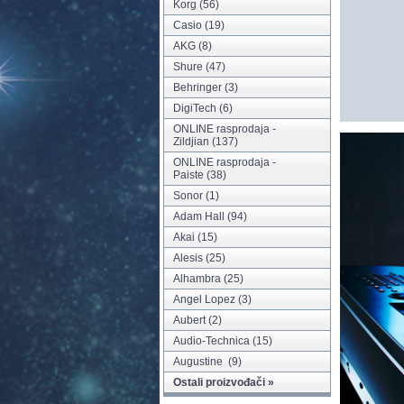
Korg
(56)
Casio
(19)
AKG
(8)
Shure
(47)
Behringer
(3)
DigiTech
(6)
ONLINE rasprodaja -
Zildjian
(137)
ONLINE rasprodaja -
Paiste
(38)
Sonor
(1)
Adam Hall
(94)
Akai
(15)
Alesis
(25)
Alhambra
(25)
Angel Lopez
(3)
Aubert
(2)
Audio-Technica
(15)
Augustine
(9)
Ostali proizvođači »