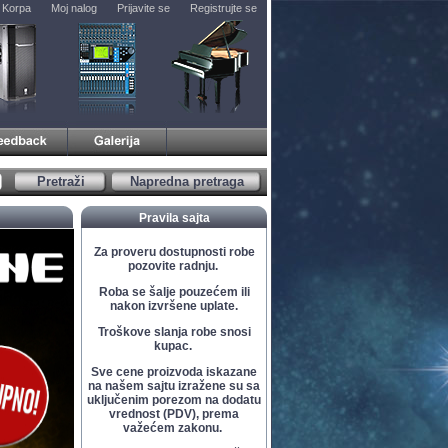
Korpa
Moj nalog
Prijavite se
Registrujte se
Pretraži
Napredna pretraga
Pravila sajta
Za proveru dostupnosti robe
pozovite radnju.
Roba se šalje pouzećem ili
nakon izvršene uplate.
Troškove slanja robe snosi
kupac.
Sve cene proizvoda iskazane
na našem sajtu izražene su sa
uključenim porezom na dodatu
vrednost (PDV), prema
važećem zakonu.