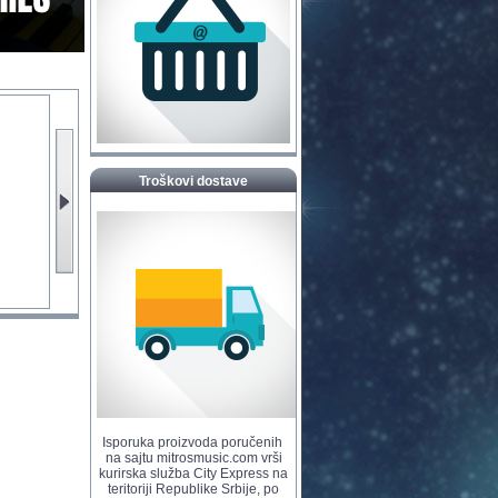
Troškovi dostave
Isporuka proizvoda poručenih
na sajtu mitrosmusic.com vrši
kurirska služba City Express na
teritoriji Republike Srbije, po