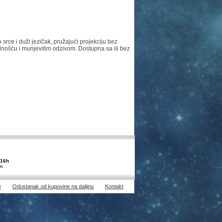
srce i duži jezičak, pružajući projekciju bez
nošću i munjevitim odzivom. Dostupna sa ili bez
-16h
om
e
Odustanak od kupovine na daljinu
Kontakt