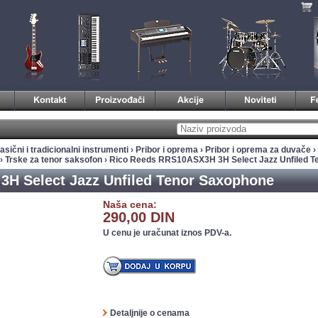
asični i tradicionalni instrumenti
›
Pribor i oprema
›
Pribor i oprema za duvače
›
›
Trske za tenor saksofon
› Rico Reeds RRS10ASX3H 3H Select Jazz Unfiled T
H Select Jazz Unfiled Tenor Saxophone
Naša cena:
290,00 DIN
U cenu je uračunat iznos PDV-a.
Detaljnije o cenama