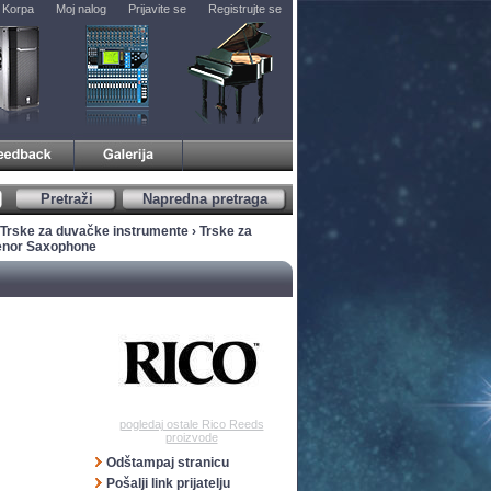
Korpa
Moj nalog
Prijavite se
Registrujte se
Pretraži
Napredna pretraga
Trske za duvačke instrumente
›
Trske za
enor Saxophone
pogledaj ostale Rico Reeds
proizvode
Odštampaj stranicu
Pošalji link prijatelju