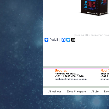
[klikni na sliku za uvećan prik
Podeli
Facebook
Twitter
MySpace
Beograd
Novi 
Admirala Geprata 10
Sutjes
+381 11 7617 400; 10-18h
+381 2
bgshop@mitrosmusic.com
nssho
Aktuelnosti
Električne gitare
Akcije
Novi