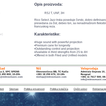
Opis proizvoda:
RSJ T, UNF, 3H
Rico Select Jazz trska poseduje čvrsto, dobro definisano 
presedana za čist, debeo ton, sa nenadmašnom fleksibil
francuskog reza.
Karakteristike:
az]
•Huge sound with powerful projection
•Premium cane for longevity
•Outstanding control and projection
•Available in third strengths from 2S to 4H
•Offered in both Filed and Unfiled models
Sad
Niš
Veleprodaja
ka 2, SPC SPENS
Obrenovićeva BB, TC Kalča
Admirala Geprata 10,
1 450 800; 10-20h
+381 18 250 670; 10-18h
Beograd
p@mitrosmusic.com
nishop@mitrosmusic.com
+381 11 7617 500; 08
info@mitrosmusic.c
teti
Sitemap
Politika privatnosti
Politika kolačića
Opšti uslovi
Reklamacij