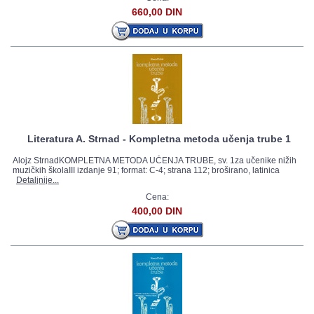
660,00 DIN
Literatura A. Strnad - Kompletna metoda učenja trube 1
Alojz StrnadKOMPLETNA METODA UČENJA TRUBE, sv. 1za učenike nižih
muzičkih školaIII izdanje 91; format: C-4; strana 112; broširano, latinica
Detaljnije...
Cena:
400,00 DIN