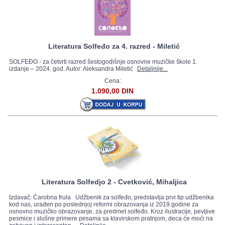
Literatura Solfeđo za 4. razred - Miletić
SOLFEĐO - za četvrti razred šestogodišnje osnovne muzičke škole 1.
izdanje – 2024. god. Autor: Aleksandra Miletić
Detaljnije...
Cena:
1.090,00 DIN
Literatura Solfedjo 2 - Cvetković, Mihaljica
Izdavač: Čarobna frula Udžbenik za solfeđo, predstavlja prvi tip udžbenika
kod nas, urađen po poslednjoj reformi obrazovanja iz 2019.godine za
osnovno muzičko obrazovanje, za predmet solfeđo. Kroz ilustracije, pevljive
pesmice i slušne primere pesama sa klavirskom pratnjom, deca će moći na