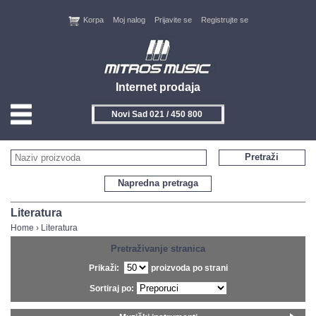
Korpa
Moj nalog
Prijavite se
Registrujte se
Internet prodaja
Novi Sad 021 / 450 800
HOME
Pretraži
KONTAKT
Napredna pretraga
PROIZVOĐAČI
Literatura
Home
›
Literatura
AKCIJE
Pretraživanje stranica
Prikaži:
proizvoda po strani
NOVITETI
Sortiraj po:
FEEDBACK