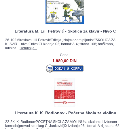
Literatura M. Lili Petrović - Školica za klavir - Nivo C
26-102Miroslava Lili PetrovićEdicija „Najmlađem pijanisti”ŠKOLICA ZA
KLAVIR – nivo Cnivo CI izdanje 02; format: A-4; strana 108; broširano,
latinica.
Detaljnije...
Cena:
1.980,00 DIN
Literatura K. K. Rodionov - Početna škola za violinu
22-2K. K. RodionovPOČETNA ŠKOLA ZA VIOLINUsa skalama i izborom
komada(prevod s ruskog Ć. Janković)IX izdanje 96; format: A-4; strana 68;