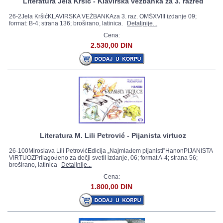
Literatura Jela Kršić - Klavirska vežbanka za 3. razred
26-2Jela KršićKLAVIRSKA VEŽBANKAza 3. raz. OMŠXVIII izdanje 09;
format: B-4; strana 136; broširano, latinica.
Detaljnije...
Cena:
2.530,00 DIN
Literatura M. Lili Petrović - Pijanista virtuoz
26-100Miroslava Lili PetrovićEdicija „Najmlađem pijanisti”HanonPIJANISTA
VIRTUOZPrilagođeno za dečji svetII izdanje, 06; format A-4; strana 56;
broširano, latinica
Detaljnije...
Cena:
1.800,00 DIN