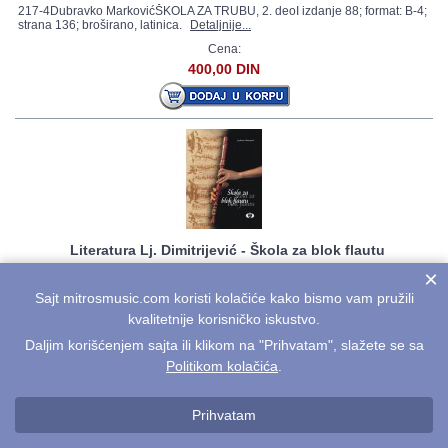
217-4Dubravko MarkovićŠKOLA ZA TRUBU, 2. deoI izdanje 88; format: B-4;
strana 136; broširano, latinica.
Detaljnije...
Cena:
400,00 DIN
Literatura Lj. Dimitrijević - Škola za blok flautu
×
212-5Ljubomir DimitrijevićŠKOLA ZA BLOK FLAUTUza učenike 1. razreda
OMŠ i 1. i 2. razreda SMŠI izdanje 05; format: B-4; strana 74; broširano,
Sajt mitrosmusic.com koristi kolačiće kako bismo vam pružili
latinica
Detaljnije...
kvalitetnije korisničko iskustvo.
Cena:
Daljim korišćenjem sajta ili klikom na "Prihvatam", slažete se sa
600,00 DIN
Politikom kolačića
.
Prihvatam
Prikazano 1 - 50 od
96 artikala
1
2