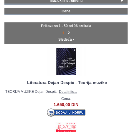
Muzički instrumenti
Bubnjevi i perkusije
(4)
GALERIJA
Cene
Knjige i diskovi
(92)
100 - 199 € (1)
200 - 299 € (1)
Prikazano 1 - 50 od
96 artikala
300 - 399 € (2)
1
2
400 - 499 € (5)
Sledeća ›
500 - 749 € (10)
750 - 999 € (23)
1000 - 1499 € (14)
1500 - 1999 € (34)
2000 - MAX € (6)
Literatura Dejan Despić - Teorija muzike
TEORIJA MUZIKE Dejan Despić
Detaljnije...
Cena:
1.650,00 DIN