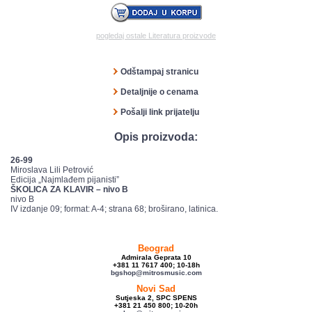
pogledaj ostale Literatura proizvode
Odštampaj stranicu
Detaljnije o cenama
Pošalji link prijatelju
Opis proizvoda:
26-99
Miroslava Lili Petrović
Edicija „Najmlađem pijanisti”
ŠKOLICA ZA KLAVIR – nivo B
nivo B
IV izdanje 09; format: A-4; strana 68; broširano, latinica.
Beograd
Admirala Geprata 10
+381 11 7617 400; 10-18h
bgshop@mitrosmusic.com
Novi Sad
Sutjeska 2, SPC SPENS
+381 21 450 800; 10-20h