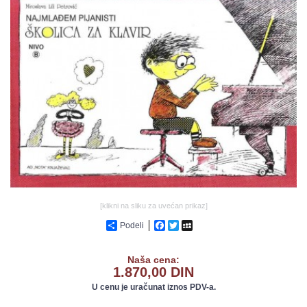
GALERIJA
[klikni na sliku za uvećan prikaz]
Podeli
Facebook
Twitter
MySpace
Naša cena:
1.870,00 DIN
U cenu je uračunat iznos PDV-a.