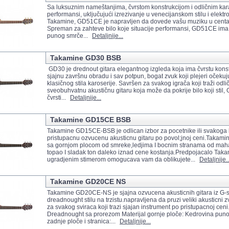
Sa luksuznim nameštanjima, čvrstom konstrukcijom i odličnim kar
performansi, uključujući izrezivanje u venecijanskom stilu i elektr
Takamine, GD51CE je napravljen da dovede vašu muziku u cent
Spreman za zahteve bilo koje situacije performansi, GD51CE ima
punog smrče...
Detaljnije...
Takamine GD30 BSB
GD30 je drednout gitara elegantnog izgleda koja ima čvrstu konst
sjajnu završnu obradu i sav potpun, bogat zvuk koji plejeri očeku
klasičnog stila karoserije. Savršen za svakog igrača koji traži odli
sveobuhvatnu akustičnu gitaru koja može da pokrije bilo koji stil
čvrsti...
Detaljnije...
Takamine GD15CE BSB
Takamine GD15CE-BSB je odlican izbor za pocetnike ili svakoga k
pristupacnu ozvucenu akusticnu gitaru po povol;jnoj ceni.Tak
sa gornjom plocom od smreke,ledjima I bocnim stranama od mah
topao I sladak ton daleko iznad cene kostanja.Predpojacalo Tak
ugradjenim stimerom omogucava vam da oblikujete...
Detaljnije..
Takamine GD20CE NS
Takamine GD20CE-NS je sjajna ozvucena akusticnih gitara iz G-s
dreadnought stilu na trzistu.napravljena da pruzi veliki akusticni 
za svakog sviraca koji trazi sjajan instrument po pristupacnoj ceni.
Dreadnought sa prorezom Materijal gornje ploče: Kedrovina puno 
zadnje ploče i stranica:...
Detaljnije...