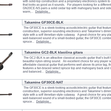
with solid-top construction and a proprietary electronics system to 
that looks as good as it sounds. For players looking for a differen
GN20CE-NS pairs a solid cedar top with mahogany back and side
warm,...
Detaljnije...
Takamine GF30CE-BLK
The GF30CE is a sleek-looking acoustic/electric guitar that featur
construction, superior-sounding electronics and Takamine’s dimi
style with a soft Venetian-style cutaway. A great choice for any pl
well-balanced sound of a small-bodied guitar, the GF30CE combin
spruce...
Detaljnije...
Takamine GC2-BLK klasična gitara
The GC2-BLK is an attractive classical acoustic guitar that’s built 
beautiful nylon-string sound. An excellent choice for any player 
affordable classical guitar that performs well above its price tag,
features a fan-braced select spruce top and mahogany back and sid
and balanced...
Detaljnije...
Takamine GF30CE-NAT
The GF30CE is a sleek-looking acoustic/electric guitar that featur
construction, superior-sounding electronics and Takamine’s dimi
style with a soft Venetian-style cutaway. A great choice for any pl
well-balanced sound of a small-bodied guitar, the GF30CE combin
spruce...
Detaljnije...