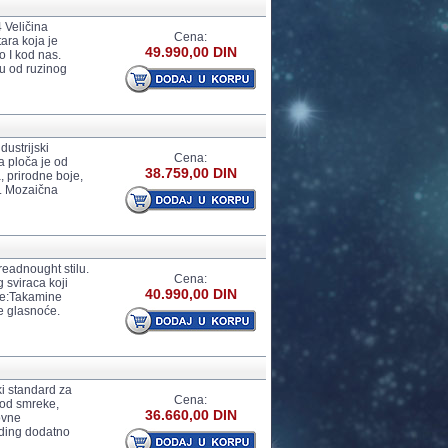
4 Veličina
Cena:
ara koja je
49.990,00 DIN
o I kod nas.
su od ruzinog
dustrijski
Cena:
ja ploča je od
38.759,00 DIN
, prirodne boje,
e. Mozaična
eadnought stilu.
Cena:
 sviraca koji
40.990,00 DIN
are:Takamine
e glasnoće.
ki standard za
Cena:
 od smreke,
36.660,00 DIN
ovne
ajding dodatno