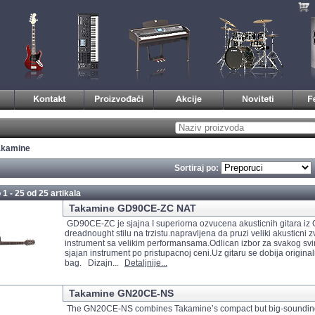
akamine
Sortiraj po:
 1 - 25 od
25 artikala
Takamine GD90CE-ZC NAT
GD90CE-ZC je sjajna I superiorna ozvucena akusticnih gitara iz G
dreadnought stilu na trzistu.napravljena da pruzi veliki akusticni 
instrument sa velikim performansama.Odlican izbor za svakog svira
sjajan instrument po pristupacnoj ceni.Uz gitaru se dobija origina
bag. Dizajn...
Detaljnije...
Takamine GN20CE-NS
The GN20CE-NS combines Takamine’s compact but big-sounding