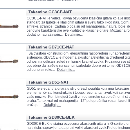
Takamine GC3CE-NAT
GC3CE-NAT je velika I divna ozvucena klasična gitara koja je insd
standard za ljubitelje klasicnih gitara u svetu tako I kod nas. Gorn
smreke, stranice I zadnja ploča su od mahagonija, natural boje, d
osnovne karakteristike ove kvalitetne klasične gitare. Mozaična ro
dodatno naglašavaju...
Detaljnije...
Takamine GD71CE-NAT
Sa čvrstom konstrukcijom, elegantnim rasporedom i unapređeni
sistemom, GD71CE je moderna akustična/električna drednout gita
odnosi na odličan izgled i vrhunski kvalitet zvuka. Pružajući sve š
potrebno da izađete na scenu i izgledate dobro pri tome, GD71CE
od pune smreke...
Detaljnije...
Takamine GD51-NAT
GD51 je elegantna gitara u stilu dreadnoughta koja ima luksuzne
elemente, čvrstu konstrukciju i topao, rezonantan zvuk koji će izvuc
vaše muzike. Kombinujući čvrsti vrh od smreke sa poleđinom i s
oraha.Tanak vrat od mahagonija i 12” poluprečnika vezan laurel 
pružaju...
Detaljnije...
Takamine GD30CE-BLK
GD30CE-BLK je sjajna ozvucena akusticnih gitara iz G-serije u dr
na trzistu.napravljena da pruzi veliki akusticni zvuk.Prelep instr