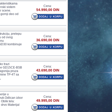
akteristikama
Cena:
onski sistem
54.990,00 DIN
ar scene.
 gornji deo od
rukciju, prelepu
Cena:
ju od ovog
36.690,00 DIN
čnu
, GD30 kombinuje
o trazi
Cena:
amine GD15CE-BSB
43.690,00 DIN
agonija pruza
amine TP-4T sa
.
erije u
Cena:
zvuk.Odlican izbor
49.995,00 DIN
 Oblik tela:
drvo Materijal