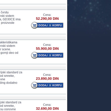
 čvrstu
Cena:
nski sistem
52.290,00 DIN
ma, GD30CE ima
i proizvode
akteristikama
Cena:
onski sistem
55.900,00 DIN
r scene.
 gornji deo od
ijski standard za
Cena:
 od smreke,
23.890,00 DIN
ovne
ajding dodatno
ijski standard za
Cena:
 od smreke,
32.690,00 DIN
k su osnovne