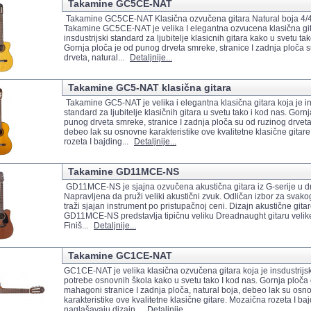
Takamine GC5CE-NAT
Takamine GC5CE-NAT Klasična ozvučena gitara Natural boja 4/
Takamine GC5CE-NAT je velika I elegantna ozvucena klasična git
insdustrijski standard za ljubitelje klasicnih gitara kako u svetu tak
Gornja ploča je od punog drveta smreke, stranice I zadnja ploča 
drveta, natural...
Detaljnije...
Takamine GC5-NAT klasična gitara
Takamine GC5-NAT je velika i elegantna klasična gitara koja je in
standard za ljubitelje klasičnih gitara u svetu tako i kod nas. Gorn
punog drveta smreke, stranice I zadnja ploča su od ruzinog drveta
debeo lak su osnovne karakteristike ove kvalitetne klasične gitar
rozeta I bajding...
Detaljnije...
Takamine GD11MCE-NS
GD11MCE-NS je sjajna ozvučena akustična gitara iz G-serije u dr
Napravljena da pruži veliki akustični zvuk. Odličan izbor za svakog
traži sjajan instrument po pristupačnoj ceni. Dizajn akustične git
GD11MCE-NS predstavlja tipičnu veliku Dreadnaught gitaru velik
Finiš...
Detaljnije...
Takamine GC1CE-NAT
GC1CE-NAT je velika klasična ozvučena gitara koja je insdustrijs
potrebe osnovnih škola kako u svetu tako I kod nas. Gornja ploča
mahagoni stranice I zadnja ploča, natural boja, debeo lak su osn
karakteristike ove kvalitetne klasične gitare. Mozaična rozeta I b
naglašavaju dizajn...
Detaljnije...