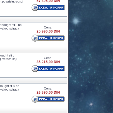
57.605,00 DIN
nt po pristupacnoj
dnought stilu na
Cena:
 svakog sviraca
25.990,00 DIN
ught stilu.
Cena:
 sviraca koji
35.215,00 DIN
nought stilu na
Cena:
 svakog sviraca
26.390,00 DIN