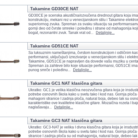
Takamine GD30CE NAT
GD30CE je scenska akustična/ozvučena drednout gitara koja ima
konstrukciju, mekani rez u venecijanskom stilu i Takamine elektro
superiornog zvuka. Spreman za svaku situaciju sa performansa
gornji deo od čvrste smreke i poleđinu i strane od mahagonija koj
bogat, rezonantni zvuk. Tanak vrat od...
Detaljnije...
Takamine GD51CE NAT
Sa luksuznim nameštanjima, čvrstom konstrukcijom i odličnim kar
performansi, uključujući izrezivanje u venecijanskom stilu i elektr
Takamine, GD51CE je napravljen da dovede vašu muziku u centa
Spreman za zahteve bilo koje situacije performansi, GD51CE ima
punog smrče i poleđinu...
Detaljnije...
Takamine GC1 NAT klasična gitara
Ukratko: GC1 je velika klasična neozvučena gitara koja je insdustr
potrebe osnovnih škola kako u svetu tako I kod nas. Gornja ploča
mahagoni stranice I zadnja ploča, natural boja, debeo lak su osn
karakteristike ove kvalitetne klasične gitare. Mozaična rozeta I b
naglašavaju...
Detaljnije...
Takamine GC3 NAT klasična gitara
Ukratko: GC3-NAT je velika I divna klasična gitara koja je insdustr
potrebe osnovnih škola kako u svetu tako I kod nas. Gornja ploča
stranice I zadnja ploča su od mahagonija, natural boje, debeo la