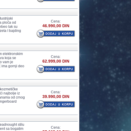
ustrijski
Cena:
ja ploča od
46.990,00 DIN
ebeo lak su
zeta I bajding
m elektronskim
Cena:
ra koja se
62.999,00 DIN
to vam je
 ima gornji deo
 kozmetičke
Cena:
́i najbolje iz
39.990,00 DIN
tranama od crnog
fingerboard
eadnought stilu
Cena:
ument sa bogatim