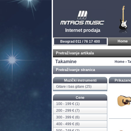
Internet prodaja
Novi Sad 021 / 450 800
Pretraživanje artikala
Takamine
Home
›
T
Pretraživanje stranica
Muzički instrumenti
Prikazano
Gitare i bas gitare
(25)
Cene
100 - 199 € (1)
200 - 299 € (7)
300 - 399 € (6)
400 - 499 € (6)
500 - 749 € (2)