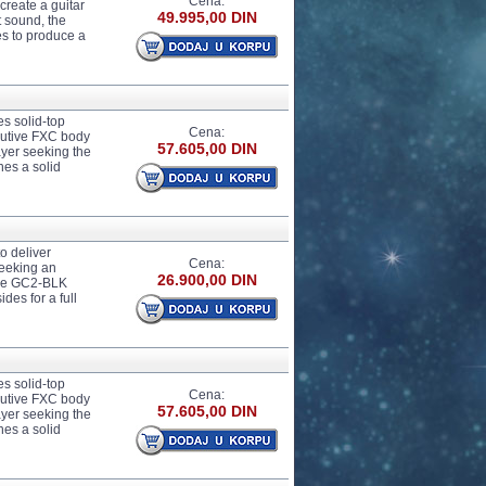
Cena:
create a guitar
49.995,00 DIN
t sound, the
s to produce a
es solid-top
Cena:
nutive FXC body
57.605,00 DIN
ayer seeking the
es a solid
to deliver
Cena:
seeking an
26.900,00 DIN
 the GC2-BLK
es for a full
es solid-top
Cena:
nutive FXC body
57.605,00 DIN
ayer seeking the
es a solid