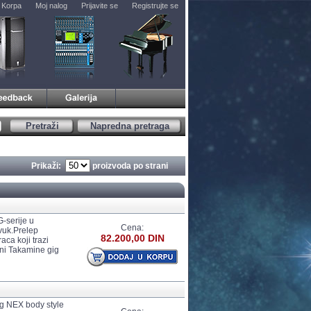
Korpa
Moj nalog
Prijavite se
Registrujte se
Pretraži
Napredna pretraga
Prikaži:
proizvoda po strani
-serije u
Cena:
zvuk.Prelep
82.200,00 DIN
ca koji trazi
lni Takamine gig
 NEX body style