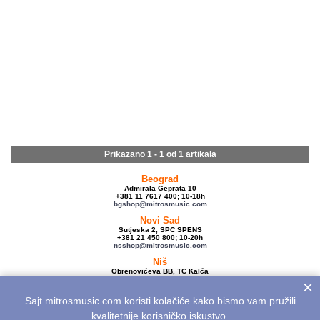
Prikazano 1 - 1 od
1 artikala
Beograd
Admirala Geprata 10
+381 11 7617 400; 10-18h
bgshop@mitrosmusic.com
Novi Sad
Sutjeska 2, SPC SPENS
+381 21 450 800; 10-20h
nsshop@mitrosmusic.com
Niš
Obrenovićeva BB, TC Kalča
+381 18 250 670; 10-18h
×
nishop@mitrosmusic.com
Sajt mitrosmusic.com koristi kolačiće kako bismo vam pružili
Veleprodaja
Admirala Geprata 10,
kvalitetnije korisničko iskustvo.