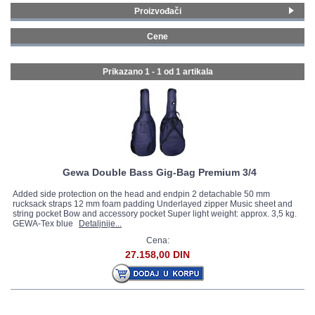
Proizvođači
GALERIJA
Gewa
(1)
Cene
200 - 299 € (1)
Prikazano 1 - 1 od
1 artikala
Gewa Double Bass Gig-Bag Premium 3/4
Added side protection on the head and endpin 2 detachable 50 mm
rucksack straps 12 mm foam padding Underlayed zipper Music sheet and
string pocket Bow and accessory pocket Super light weight: approx. 3,5 kg.
GEWA-Tex blue
Detaljnije...
Cena:
27.158,00 DIN