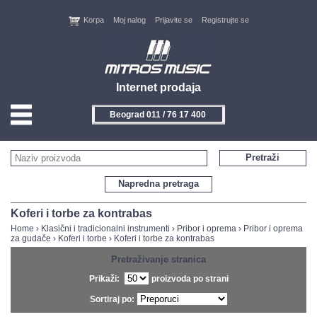
Korpa
Moj nalog
Prijavite se
Registrujte se
Internet prodaja
Beograd 011 / 76 17 400
HOME
Pretraži
KONTAKT
Napredna pretraga
PROIZVOĐAČI
Koferi i torbe za kontrabas
Home
›
Klasični i tradicionalni instrumenti
›
Pribor i oprema
›
Pribor i oprema
za gudače
›
Koferi i torbe
›
Koferi i torbe za kontrabas
AKCIJE
Pretraživanje stranica
NOVITETI
Prikaži:
proizvoda po strani
Sortiraj po:
FEEDBACK