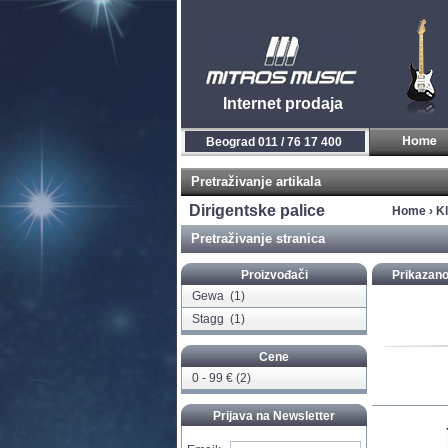
Internet prodaja
Beograd 011 / 76 17 400
Pretraživanje artikala
Dirigentske palice
Home
›
Kl
Pretraživanje stranica
Proizvođači
Prikazano
Gewa
(1)
Stagg
(1)
Cene
0 - 99 € (2)
Prijava na Newsletter