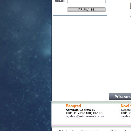
Email:
Prikazano
Beograd
Novi 
Admirala Geprata 10
Sutjes
+381 11 7617 400; 10-18h
+381 2
bgshop@mitrosmusic.com
nssho