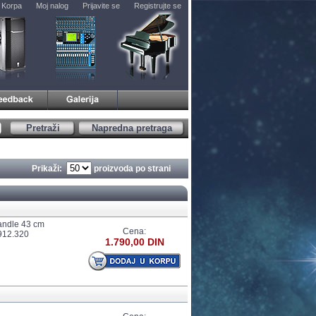
Korpa
Moj nalog
Prijavite se
Registrujte se
Pretraži
Napredna pretraga
Prikaži:
proizvoda po strani
ndle 43 cm
Cena:
912.320
1.790,00 DIN