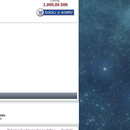
Cena:
1.890,00 DIN
-16h
om