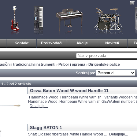
asični i tradicionalni instrumenti
›
Pribor i oprema
›
Dirigentske palice
Sortiraj po:
 1 - 2 od
2 artikala
Gewa Baton Wood W wood Handle 11
Handmade Wood: Hornbeam White varnish Variants Wooden ha
Handmade Wood: Hornbeam White varnish GEWA item number: 
Detaljnije...
Stagg BATON 1
Shaft Glossed fiberglass, white Handle Wood ...
Detaljnije...