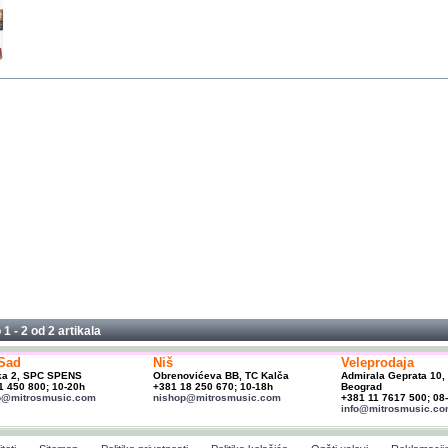
 1 - 2 od
2 artikala
Sad
Niš
Veleprodaja
ka 2, SPC SPENS
Obrenovićeva BB, TC Kalča
Admirala Geprata 10,
1 450 800; 10-20h
+381 18 250 670; 10-18h
Beograd
p@mitrosmusic.com
nishop@mitrosmusic.com
+381 11 7617 500; 08
info@mitrosmusic.c