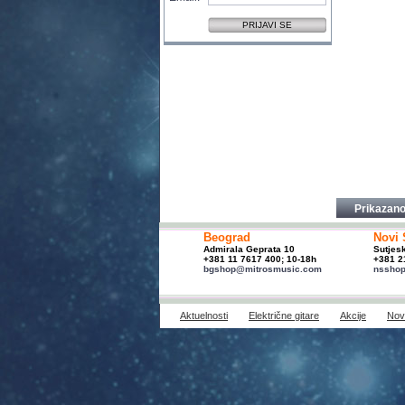
Prikazano
Beograd
Novi 
Admirala Geprata 10
Sutjes
+381 11 7617 400; 10-18h
+381 2
bgshop@mitrosmusic.com
nssho
Aktuelnosti
Električne gitare
Akcije
Novi