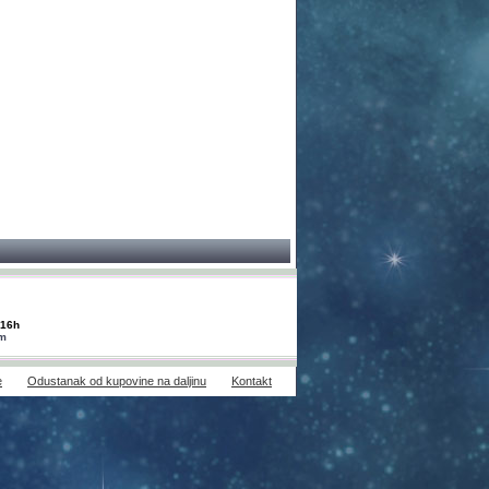
-16h
om
e
Odustanak od kupovine na daljinu
Kontakt