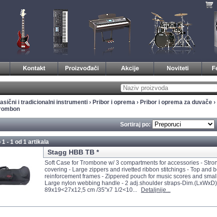
asični i tradicionalni instrumenti
›
Pribor i oprema
›
Pribor i oprema za duvače
›
trombon
Sortiraj po:
 1 - 1 od
1 artikala
Stagg HBB TB *
Soft Case for Trombone w/ 3 compartments for accessories - Stro
covering - Large zippers and rivetted ribbon stitchings - Top and
reinforcement frames - Zippered pouch for music scores and small
Large nylon webbing handle - 2 adj.shoulder straps-Dim.(LxWxD
89x19<27x12,5 cm /35"x7 1/2<10...
Detaljnije...