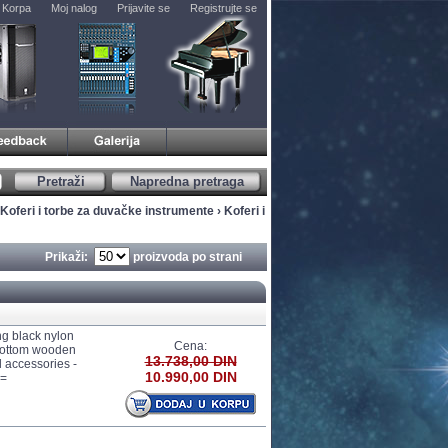
Korpa
Moj nalog
Prijavite se
Registrujte se
Pretraži
Napredna pretraga
Koferi i torbe za duvačke instrumente
›
Koferi i
Prikaži:
proizvoda po strani
ng black nylon
Cena:
 bottom wooden
13.738,00 DIN
 accessories -
10.990,00 DIN
)=