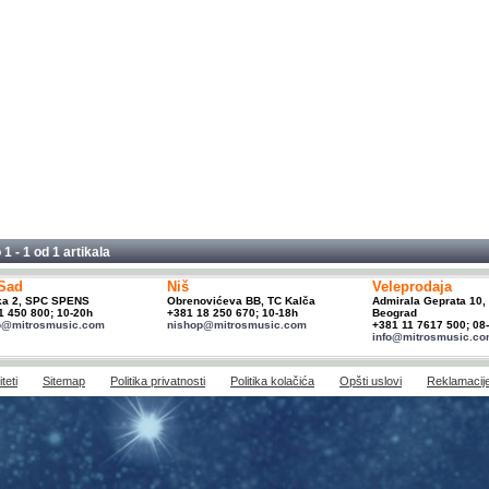
 1 - 1 od
1 artikala
Sad
Niš
Veleprodaja
ka 2, SPC SPENS
Obrenovićeva BB, TC Kalča
Admirala Geprata 10,
1 450 800; 10-20h
+381 18 250 670; 10-18h
Beograd
p@mitrosmusic.com
nishop@mitrosmusic.com
+381 11 7617 500; 08
info@mitrosmusic.c
teti
Sitemap
Politika privatnosti
Politika kolačića
Opšti uslovi
Reklamacij