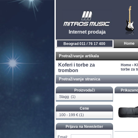
Internet prodaja
Beograd 011 / 76 17 400
Pretraživanje artikala
Koferi i torbe za
Home
›
Kl
torbe za 
trombon
Pretraživanje stranica
Proizvođači
Prikazano
Stagg
(1)
Cene
100 - 199 € (1)
Prijava na Newsletter
Email: