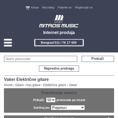
Korpa
Moj nalog
Prijavite se
Registrujte se
Internet prodaja
Beograd 011 / 76 17 400
HOME
Pretraži
KONTAKT
Napredna pretraga
PROIZVOĐAČI
Vaker Električne gitare
Home
›
Gitare i bas gitare
›
Električne gitare
›
Vaker
AKCIJE
Pretraživanje stranica
Prikaži:
proizvoda po strani
NOVITETI
Sortiraj po:
FEEDBACK