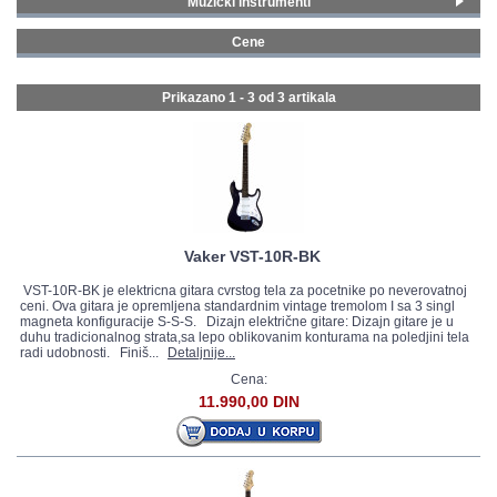
Muzički instrumenti
Strat električne gitare
(3)
GALERIJA
Cene
0 - 99 € (3)
Prikazano 1 - 3 od
3 artikala
Vaker VST-10R-BK
VST-10R-BK je elektricna gitara cvrstog tela za pocetnike po neverovatnoj
ceni. Ova gitara je opremljena standardnim vintage tremolom I sa 3 singl
magneta konfiguracije S-S-S. Dizajn električne gitare: Dizajn gitare je u
duhu tradicionalnog strata,sa lepo oblikovanim konturama na poledjini tela
radi udobnosti. Finiš...
Detaljnije...
Cena:
11.990,00 DIN