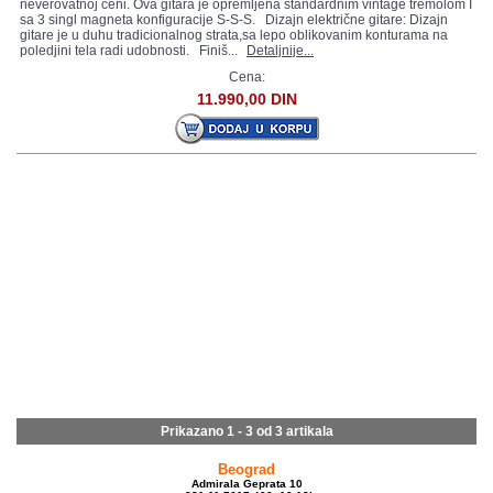
neverovatnoj ceni. Ova gitara je opremljena standardnim vintage tremolom I
sa 3 singl magneta konfiguracije S-S-S. Dizajn električne gitare: Dizajn
gitare je u duhu tradicionalnog strata,sa lepo oblikovanim konturama na
poledjini tela radi udobnosti. Finiš...
Detaljnije...
Cena:
11.990,00 DIN
Prikazano 1 - 3 od
3 artikala
Beograd
Admirala Geprata 10