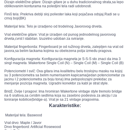
Dizajn električne gitare: Dizajn gitare je u duhu tradicionalnog strata,sa lepo
oblikovanim konturama na poledjini tela radi udobnosti.
Finiš tela: Prekriva deblji sloj poliester laka koji pojačava odsjaj.Radi se u
crnoj boji(BK)
Materijal tela: Telo je izradjeno od trodelnog Javorovog drveta.
Vrat električne gitare: Vrat je izradjen od punog jednodelnog javorovog
drveta,cvrst I stabilan. Izuzetno udoban za sviranje.
Materijal fingerborda: Fingerboard je od ružinog drveta, zalepljen na vrat od
javora,sa belim tackama kojima su obelezena polja između pragova.
Konfiguracija magneta: Konfiguracija magneta je S-S-S sto znaci da ima 3
singl magneta :Wakertone Single Coil (N) – Single Coil (M) – Single Coil (B)
Potenciometri I svič: Ova gitara ima kvalitetnu belu troslojnu masku na kojoj
su 3 potenciometra sa belim numerisanim kapicama(jedan potenciometar za
jacinu I 2 potenciometra za boju tona).Ima petopolozajni prekidac za
menjanje pozicija magneta. Ugradni konektor za kabl je strat style.
Bridž, čivije I pragovi: Ima hromiran Wakertone vintage style tremolo bridge
na 6 srafova,sa cvrstim sedlima koja su zasebno podesiva za akciju I za
toniranje kobilice(bridge-a). Vrat je sa 21 vintage pragovima.
Karakteristike:
Materijal tela: Baswood
Vrat drvo: Maple / Javor
Drvo fingerbord: Artificial Rosewood