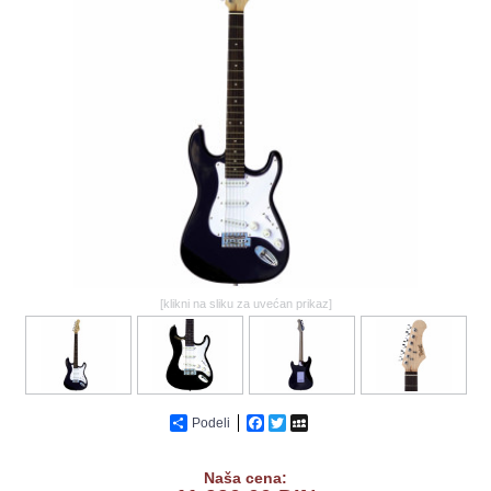
GALERIJA
[klikni na sliku za uvećan prikaz]
Podeli
Facebook
Twitter
MySpace
Naša cena: