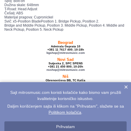
Spoj: Bolt-on
Dužina skale: 648mm
T-Road: Head Adjust
Češalj: ABS
Materijal pragova: Cupronickel
Svič: x5-Position BladePosition 1. Bridge Pickup, Position 2.
Bridge and Middle Pickup, Position 3. Middle Pickup, Position 4. Middle and
Neck Pickup, Position 5. Neck Pickup
Beograd
Admirala Geprata 10
+381 11 7617 400; 10-18h
bgshop@mitrosmusic.com
Novi Sad
Sutjeska 2, SPC SPENS
+381 21 450 800; 10-20h
nsshop@mitrosmusic.com
Niš
Obrenovićeva BB, TC Kalča
+381 18 250 670; 10-18h
×
nishop@mitrosmusic.com
Sajt mitrosmusic.com koristi kolačiće kako bismo vam pružili
Veleprodaja
Admirala Geprata 10,
kvalitetnije korisničko iskustvo.
Beograd
+381 11 7617 500; 08-16h
Daljim korišćenjem sajta ili klikom na "Prihvatam", slažete se sa
info@mitrosmusic.com
Politikom kolačića
.
Aktuelnosti
Električne gitare
Akcije
Noviteti
Sitemap
Politika privatnosti
Politika kolačića
Opšti uslovi
Reklamacije
Prihvatam
Odustanak od kupovine na daljinu
Kontakt