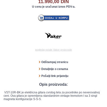
11.990,00 DIN
U cenu je uračunat iznos PDV-a.
pogledaj ostale Vaker proizvode
Odštampaj stranicu
Detaljnije o cenama
Pošalji link prijatelju
Opis proizvoda:
VST-10R-BK je elektricna gitara cvrstog tela za pocetnike po neverovatnoj
ceni. Ova gitara je opremljena standardnim vintage tremolom I sa 3 singl
magneta konfiguracije S-S-S.