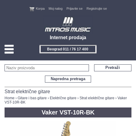
Korpa
Moj nalog
Prijavite se
Registrujte se
Internet prodaja
Beograd 011 / 76 17 400
HOME
Pretraži
KONTAKT
Napredna pretraga
PROIZVOĐAČI
Strat električne gitare
Home
›
Gitare i bas gitare
›
Električne gitare
›
Strat električne gitare
› Vaker
VST-10R-BK
AKCIJE
Vaker VST-10R-BK
NOVITETI
FEEDBACK