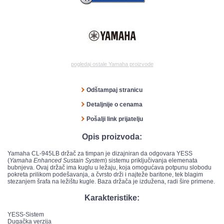
pogledaj ostale Yamaha proizvode
Odštampaj stranicu
Detaljnije o cenama
Pošalji link prijatelju
Opis proizvoda:
Yamaha CL-945LB držač za timpan je dizajniran da odgovara YESS
(
Yamaha Enhanced Sustain System
) sistemu priključivanja elemenata
bubnjeva. Ovaj držač ima kuglu u ležaju, koja omogućava potpunu slobodu
pokreta prilikom podešavanja, a čvrsto drži i najteže baritone, tek blagim
stezanjem šrafa na ležištu kugle. Baza držača je izdužena, radi šire primene.
Karakteristike:
YESS-Sistem
Dugačka verzija