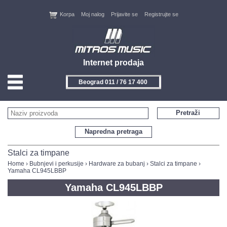
Korpa
Moj nalog
Prijavite se
Registrujte se
Internet prodaja
Beograd 011 / 76 17 400
HOME
Pretraži
KONTAKT
Napredna pretraga
PROIZVOĐAČI
Stalci za timpane
Home
›
Bubnjevi i perkusije
›
Hardware za bubanj
›
Stalci za timpane
›
Yamaha CL945LBBP
AKCIJE
Yamaha CL945LBBP
NOVITETI
FEEDBACK