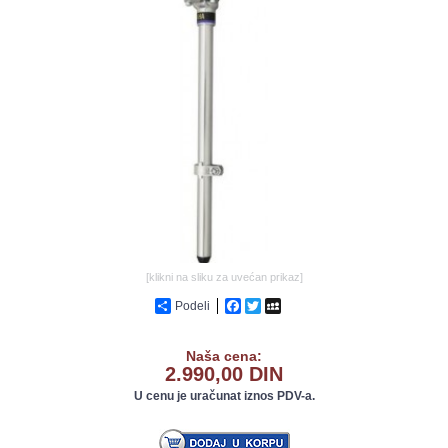
GALERIJA
[klikni na sliku za uvećan prikaz]
Podeli
Facebook
Twitter
MySpace
Naša cena:
2.990,00 DIN
U cenu je uračunat iznos PDV-a.