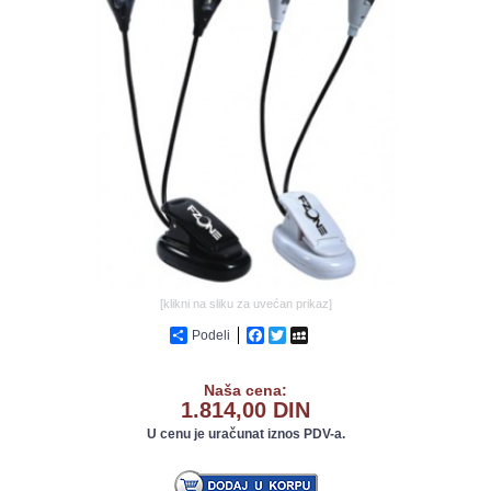
GALERIJA
[klikni na sliku za uvećan prikaz]
Podeli
Facebook
Twitter
MySpace
Naša cena:
1.814,00 DIN
U cenu je uračunat iznos PDV-a.