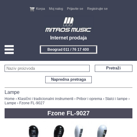
Korpa
Moj nalog
Prijavite se
Registrujte se
Internet prodaja
Beograd 011 / 76 17 400
HOME
Pretraži
KONTAKT
Napredna pretraga
PROIZVOĐAČI
Lampe
Home
›
Klasični i tradicionalni instrumenti
›
Pribor i oprema
›
Stalci i lampe
›
Lampe
› Fzone FL-9027
AKCIJE
Fzone FL-9027
NOVITETI
FEEDBACK