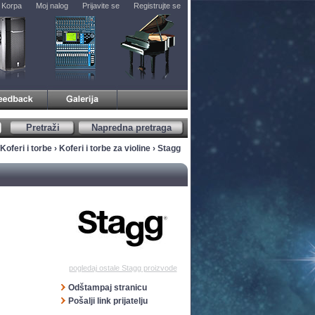
Korpa
Moj nalog
Prijavite se
Registrujte se
Pretraži
Napredna pretraga
Koferi i torbe
›
Koferi i torbe za violine
› Stagg
pogledaj ostale Stagg proizvode
Odštampaj stranicu
Pošalji link prijatelju