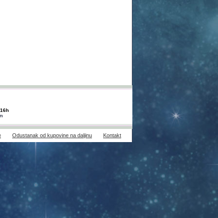
-16h
om
e
Odustanak od kupovine na daljinu
Kontakt