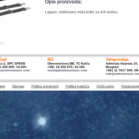
Opis proizvoda:
Lagani, oblikovani meki kofer za 4/4 violinu.
az]
Sad
Niš
Veleprodaja
ka 2, SPC SPENS
Obrenovićeva BB, TC Kalča
Admirala Geprata 10,
1 450 800; 10-20h
+381 18 250 670; 10-18h
Beograd
p@mitrosmusic.com
nishop@mitrosmusic.com
+381 11 7617 500; 08
info@mitrosmusic.c
teti
Sitemap
Politika privatnosti
Politika kolačića
Opšti uslovi
Reklamacij