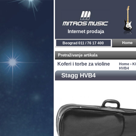
Internet prodaja
Beograd 011 / 76 17 400
Pretraživanje artikala
Koferi i torbe za violine
Home
›
Kl
HVB4
Stagg HVB4