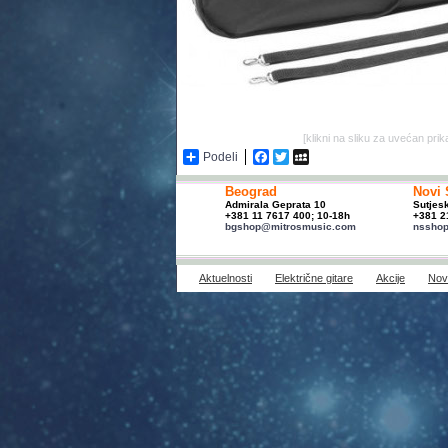
[klikni na sliku za uvećan prik
Podeli
Facebook
Twitter
MySpace
Beograd
Novi 
Admirala Geprata 10
Sutjes
+381 11 7617 400; 10-18h
+381 2
bgshop@mitrosmusic.com
nssho
Aktuelnosti
Električne gitare
Akcije
Novi