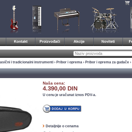
asični i tradicionalni instrumenti
›
Pribor i oprema
›
Pribor i oprema za gudače
›
Naša cena:
4.390,00 DIN
U cenu je uračunat iznos PDV-a.
Detaljnije o cenama