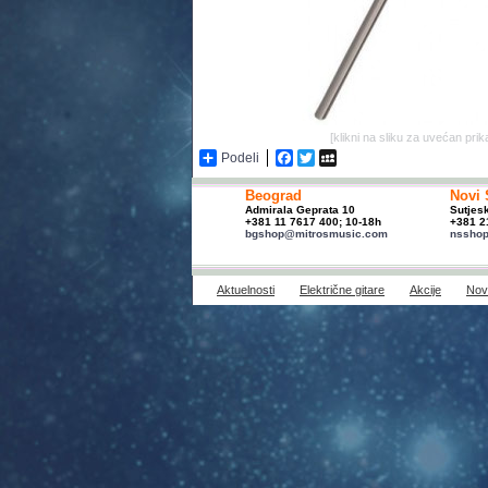
[klikni na sliku za uvećan prik
Podeli
Facebook
Twitter
MySpace
Beograd
Novi 
Admirala Geprata 10
Sutjes
+381 11 7617 400; 10-18h
+381 2
bgshop@mitrosmusic.com
nssho
Aktuelnosti
Električne gitare
Akcije
Novi