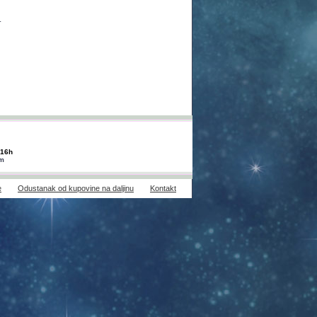
.
-16h
om
e
Odustanak od kupovine na daljinu
Kontakt