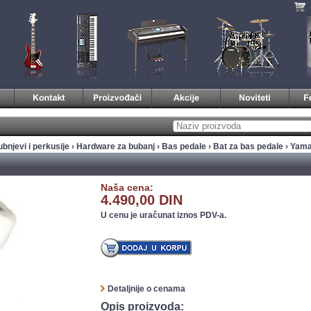
bnjevi i perkusije
›
Hardware za bubanj
›
Bas pedale
›
Bat za bas pedale
› Yam
Naša cena:
4.490,00 DIN
U cenu je uračunat iznos PDV-a.
Detaljnije o cenama
Opis proizvoda: