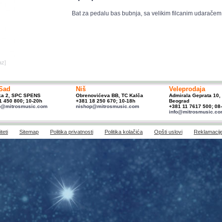
Bat za pedalu bas bubnja, sa velikim filcanim udaračem
az]
Sad
Niš
Veleprodaja
ka 2, SPC SPENS
Obrenovićeva BB, TC Kalča
Admirala Geprata 10,
1 450 800; 10-20h
+381 18 250 670; 10-18h
Beograd
p@mitrosmusic.com
nishop@mitrosmusic.com
+381 11 7617 500; 08
info@mitrosmusic.c
teti
Sitemap
Politika privatnosti
Politika kolačića
Opšti uslovi
Reklamacij