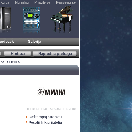
Korpa
Moj nalog
Prijavite se
Registrujte se
Pretraži
Napredna pretraga
aha BT 810A
pogledaj ostale Yamaha proizvode
Odštampaj stranicu
Pošalji link prijatelju