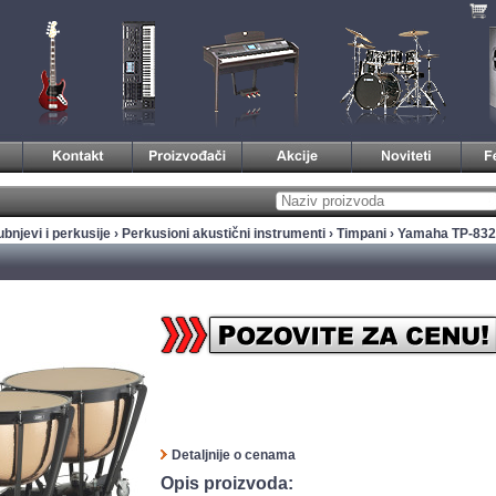
bnjevi i perkusije
›
Perkusioni akustični instrumenti
›
Timpani
› Yamaha TP-83
Detaljnije o cenama
Opis proizvoda: