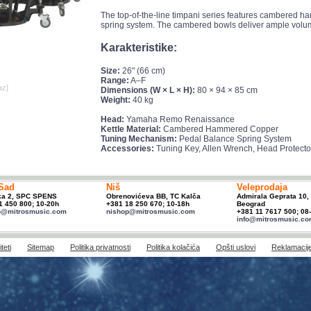
The top-of-the-line timpani series features cambered 
spring system. The cambered bowls deliver ample volu
Karakteristike:
Size:
26" (66 cm)
Range:
A–F
az]
Dimensions (W × L × H):
80 × 94 × 85 cm
Weight:
40 kg
Head:
Yamaha Remo Renaissance
Kettle Material:
Cambered Hammered Copper
Tuning Mechanism:
Pedal Balance Spring System
Accessories:
Tuning Key, Allen Wrench, Head Protecto
Sad
Niš
Veleprodaja
ka 2, SPC SPENS
Obrenovićeva BB, TC Kalča
Admirala Geprata 10,
1 450 800; 10-20h
+381 18 250 670; 10-18h
Beograd
p@mitrosmusic.com
nishop@mitrosmusic.com
+381 11 7617 500; 08
info@mitrosmusic.c
teti
Sitemap
Politika privatnosti
Politika kolačića
Opšti uslovi
Reklamacij