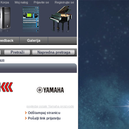
Korpa
Moj nalog
Prijavite se
Registrujte se
Pretraži
Napredna pretraga
26R
pogledaj ostale Yamaha proizvode
Odštampaj stranicu
Pošalji link prijatelju