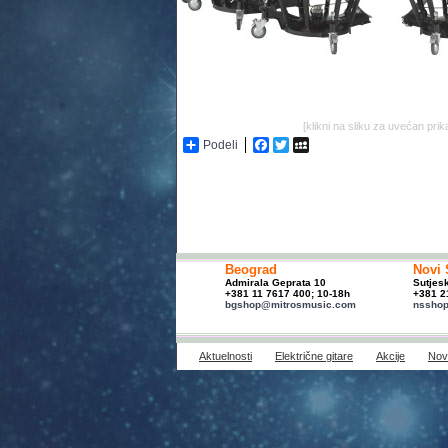
[klikni na sliku za uvećan prik
Podeli
Facebook
Twitter
MySpace
Beograd
Novi 
Admirala Geprata 10
Sutjes
+381 11 7617 400; 10-18h
+381 2
bgshop@mitrosmusic.com
nssho
Aktuelnosti
Električne gitare
Akcije
Novi