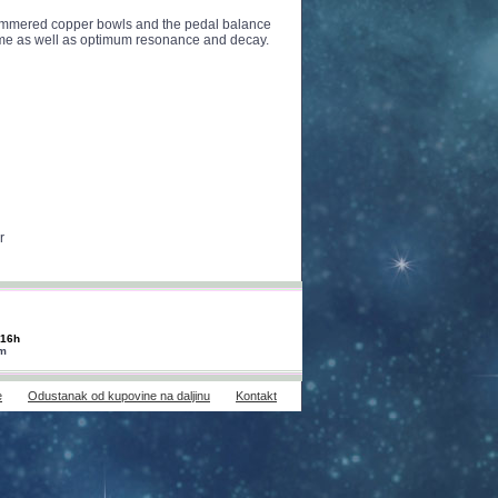
hammered copper bowls and the pedal balance
me as well as optimum resonance and decay.
r
-16h
om
e
Odustanak od kupovine na daljinu
Kontakt