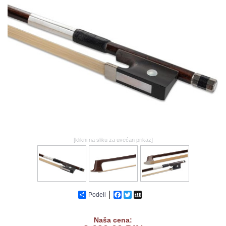
GALERIJA
[klikni na sliku za uvećan prikaz]
Podeli
Facebook
Twitter
MySpace
Naša cena: