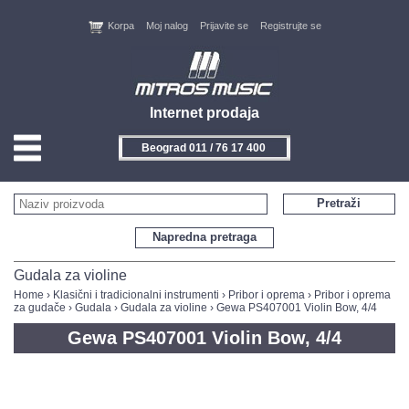
Korpa
Moj nalog
Prijavite se
Registrujte se
Internet prodaja
Beograd 011 / 76 17 400
HOME
Pretraži
KONTAKT
Napredna pretraga
PROIZVOĐAČI
Gudala za violine
Home
›
Klasični i tradicionalni instrumenti
›
Pribor i oprema
›
Pribor i oprema
za gudače
›
Gudala
›
Gudala za violine
› Gewa PS407001 Violin Bow, 4/4
AKCIJE
Gewa PS407001 Violin Bow, 4/4
NOVITETI
FEEDBACK