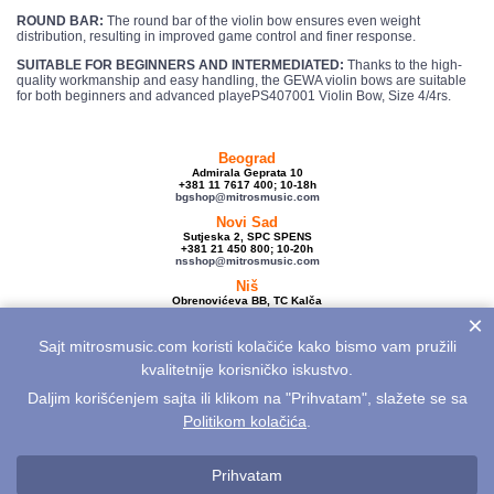
ROUND BAR:
The round bar of the violin bow ensures even weight
distribution, resulting in improved game control and finer response.
SUITABLE FOR BEGINNERS AND INTERMEDIATED:
Thanks to the high-
quality workmanship and easy handling, the GEWA violin bows are suitable
for both beginners and advanced playePS407001 Violin Bow, Size 4/4rs.
Beograd
Admirala Geprata 10
+381 11 7617 400; 10-18h
bgshop@mitrosmusic.com
Novi Sad
Sutjeska 2, SPC SPENS
+381 21 450 800; 10-20h
nsshop@mitrosmusic.com
Niš
Obrenovićeva BB, TC Kalča
+381 18 250 670; 10-18h
×
nishop@mitrosmusic.com
Sajt mitrosmusic.com koristi kolačiće kako bismo vam pružili
Veleprodaja
Admirala Geprata 10,
kvalitetnije korisničko iskustvo.
Beograd
+381 11 7617 500; 08-16h
Daljim korišćenjem sajta ili klikom na "Prihvatam", slažete se sa
info@mitrosmusic.com
Politikom kolačića
.
Aktuelnosti
Električne gitare
Akcije
Noviteti
Sitemap
Politika privatnosti
Politika kolačića
Opšti uslovi
Reklamacije
Prihvatam
Odustanak od kupovine na daljinu
Kontakt