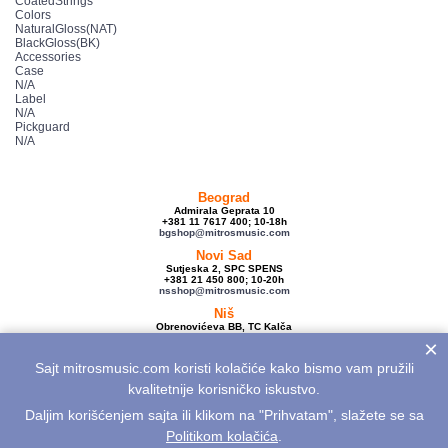
CoatedStrings
Colors
NaturalGloss(NAT)
BlackGloss(BK)
Accessories
Case
N/A
Label
N/A
Pickguard
N/A
Beograd
Admirala Geprata 10
+381 11 7617 400; 10-18h
bgshop@mitrosmusic.com
Novi Sad
Sutjeska 2, SPC SPENS
+381 21 450 800; 10-20h
nsshop@mitrosmusic.com
Niš
Obrenovićeva BB, TC Kalča
+381 18 250 670; 10-18h
×
nishop@mitrosmusic.com
Sajt mitrosmusic.com koristi kolačiće kako bismo vam pružili
Veleprodaja
Admirala Geprata 10,
kvalitetnije korisničko iskustvo.
Beograd
+381 11 7617 500; 08-16h
Daljim korišćenjem sajta ili klikom na "Prihvatam", slažete se sa
info@mitrosmusic.com
Politikom kolačića
.