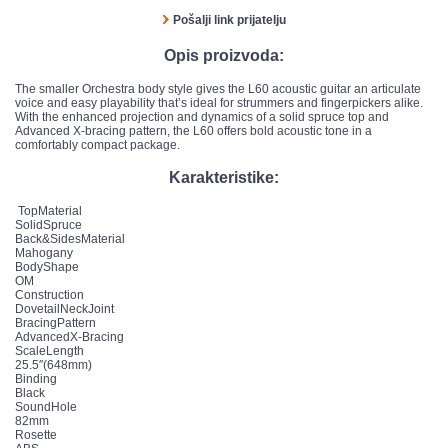
Pošalji link prijatelju
Opis proizvoda:
The smaller Orchestra body style gives the L60 acoustic guitar an articulate
voice and easy playability that’s ideal for strummers and fingerpickers alike.
With the enhanced projection and dynamics of a solid spruce top and
Advanced X-bracing pattern, the L60 offers bold acoustic tone in a
comfortably compact package.
Karakteristike:
TopMaterial
SolidSpruce
Back&SidesMaterial
Mahogany
BodyShape
OM
Construction
DovetailNeckJoint
BracingPattern
AdvancedX-Bracing
ScaleLength
25.5″(648mm)
Binding
Black
SoundHole
82mm
Rosette