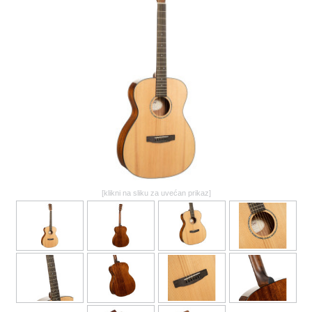
GALERIJA
[klikni na sliku za uvećan prikaz]