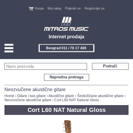
Korpa
Moj nalog
Prijavite se
Registrujte se
Internet prodaja
Beograd 011 / 76 17 400
HOME
Pretraži
KONTAKT
Napredna pretraga
PROIZVOĐAČI
Neozvučene akustične gitare
Home
›
Gitare i bas gitare
›
Akustične gitare
›
Šestožičane akustične gitare
›
Neozvučene akustične gitare
› Cort L60 NAT Natural Gloss
AKCIJE
Cort L60 NAT Natural Gloss
NOVITETI
FEEDBACK