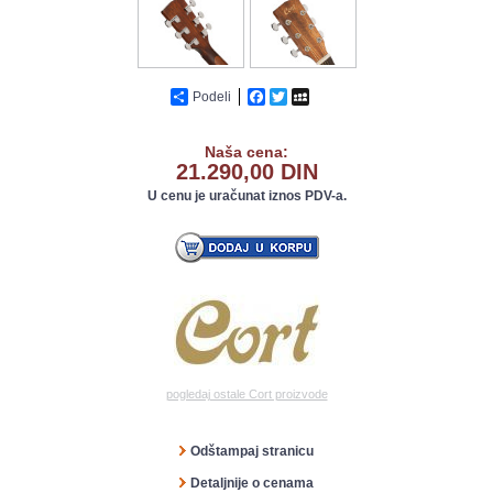
Podeli
Facebook
Twitter
MySpace
Naša cena:
21.290,00 DIN
U cenu je uračunat iznos PDV-a.
pogledaj ostale Cort proizvode
Odštampaj stranicu
Detaljnije o cenama