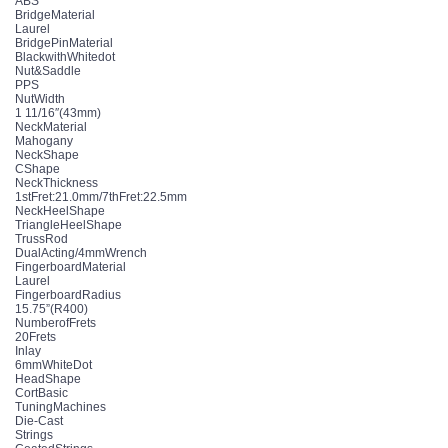
ABS
BridgeMaterial
Laurel
BridgePinMaterial
BlackwithWhitedot
Nut&Saddle
PPS
NutWidth
1 11/16″(43mm)
NeckMaterial
Mahogany
NeckShape
CShape
NeckThickness
1stFret:21.0mm/7thFret:22.5mm
NeckHeelShape
TriangleHeelShape
TrussRod
DualActing/4mmWrench
FingerboardMaterial
Laurel
FingerboardRadius
15.75”(R400)
NumberofFrets
20Frets
Inlay
6mmWhiteDot
HeadShape
CortBasic
TuningMachines
Die-Cast
Strings