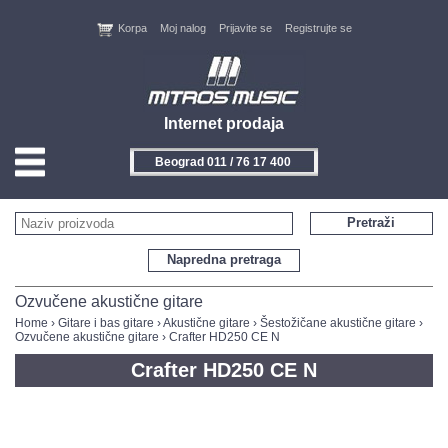
Korpa
Moj nalog
Prijavite se
Registrujte se
Internet prodaja
Beograd 011 / 76 17 400
HOME
Pretraži
KONTAKT
Napredna pretraga
PROIZVOĐAČI
Ozvučene akustične gitare
Home
›
Gitare i bas gitare
›
Akustične gitare
›
Šestožičane akustične gitare
›
Ozvučene akustične gitare
› Crafter HD250 CE N
AKCIJE
Crafter HD250 CE N
NOVITETI
FEEDBACK