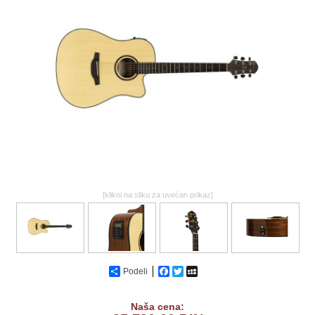
GALERIJA
[klikni na sliku za uvećan prikaz]
Podeli
Facebook
Twitter
MySpace
Naša cena: