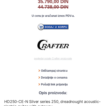
35.790,00 DIN
44.738,00 DIN
U cenu je uračunat iznos PDV-a.
pogledaj ostale Crafter proizvode
Odštampaj stranicu
Detaljnije o cenama
Pošalji link prijatelju
Opis proizvoda:
HD250-CE-N Silver series 250, dreadnought acoustic-