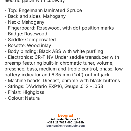
electric guitar with cutaway
- Top: Engelmann laminated Spruce
- Back and sides: Mahogany
- Neck: Mahogany
- Fingerboard: Rosewood, with dot position marks
- Bridge: Rosewood
- Saddle: Compensated
- Rosette: Wood inlay
- Body binding: Black ABS with white purfling
- Electronics: CR-T NV Under saddle transducer with
preamp featuring built-in chromatic tuner, volume,
presence, bass, medium and treble control, phase, low
battery indicator and 6.35 mm (1/4") output jack
- Machine heads: Diecast, chrome with black buttons
- Strings: D'Addario EXP16, Gauge .012 - .053
- Finish: Highgloss
- Colour: Natural
Beograd
Admirala Geprata 10
+381 11 7617 400; 10-18h
bgshop@mitrosmusic.com