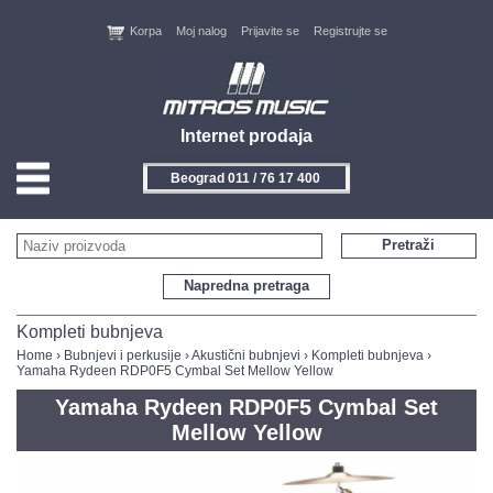
Korpa
Moj nalog
Prijavite se
Registrujte se
Internet prodaja
Beograd 011 / 76 17 400
HOME
Pretraži
KONTAKT
Napredna pretraga
PROIZVOĐAČI
Kompleti bubnjeva
Home
›
Bubnjevi i perkusije
›
Akustični bubnjevi
›
Kompleti bubnjeva
›
Yamaha Rydeen RDP0F5 Cymbal Set Mellow Yellow
AKCIJE
Yamaha Rydeen RDP0F5 Cymbal Set
NOVITETI
Mellow Yellow
FEEDBACK