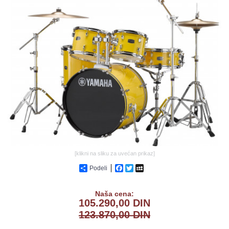
GALERIJA
[klikni na sliku za uvećan prikaz]
Podeli
Facebook
Twitter
MySpace
Naša cena:
105.290,00 DIN
123.870,00 DIN