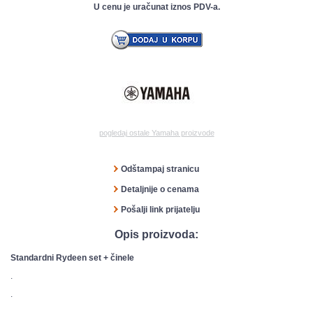
U cenu je uračunat iznos PDV-a.
pogledaj ostale Yamaha proizvode
Odštampaj stranicu
Detaljnije o cenama
Pošalji link prijatelju
Opis proizvoda:
Standardni Rydeen set + činele
.
.
.