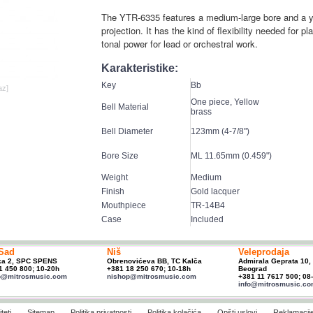
The YTR-6335 features a medium-large bore and a yel
projection. It has the kind of flexibility needed for p
tonal power for lead or orchestral work.
Karakteristike:
Key
Bb
az]
One piece, Yellow
Bell Material
brass
Bell Diameter
123mm (4-7/8")
Bore Size
ML 11.65mm (0.459")
Weight
Medium
Finish
Gold lacquer
Mouthpiece
TR-14B4
Case
Included
Sad
Niš
Veleprodaja
ka 2, SPC SPENS
Obrenovićeva BB, TC Kalča
Admirala Geprata 10,
1 450 800; 10-20h
+381 18 250 670; 10-18h
Beograd
p@mitrosmusic.com
nishop@mitrosmusic.com
+381 11 7617 500; 08
info@mitrosmusic.c
teti
Sitemap
Politika privatnosti
Politika kolačića
Opšti uslovi
Reklamacij