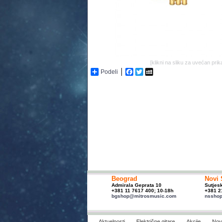
[klikni na sliku za uvećan prik
Podeli
Facebook
Twitter
MySpace
Beograd
Novi 
Admirala Geprata 10
Sutjes
+381 11 7617 400; 10-18h
+381 2
bgshop@mitrosmusic.com
nssho
Aktuelnosti
Električne gitare
Akcije
Novi