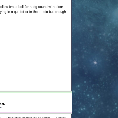
low-brass bell for a big sound with clear
laying in a quintet or in the studio but enough
-16h
om
e
Odustanak od kupovine na daljinu
Kontakt