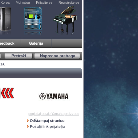
Korpa
Moj nalog
Prijavite se
Registrujte se
Pretraži
Napredna pretraga
335
pogledaj ostale Yamaha proizvode
Odštampaj stranicu
Pošalji link prijatelju