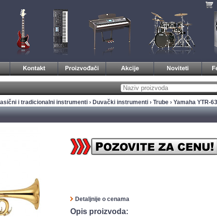
asični i tradicionalni instrumenti
›
Duvački instrumenti
›
Trube
› Yamaha YTR-6
Detaljnije o cenama
Opis proizvoda: