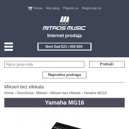
Korpa
Moj nalog
Prijavite se
Registrujte se
Internet prodaja
Novi Sad 021 / 450 800
HOME
Pretraži
KONTAKT
Napredna pretraga
PROIZVOĐAČI
Mikseri bez efekata
Home
›
Ozvučenja
›
Mikseri
›
Mikseri bez efekata
› Yamaha MG16
AKCIJE
Yamaha MG16
NOVITETI
FEEDBACK