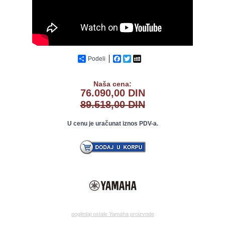
Podeli
Facebook
Twitter
MySpace
Naša cena:
76.090,00 DIN
89.518,00 DIN
U cenu je uračunat iznos PDV-a.
pogledaj ostale Yamaha proizvode