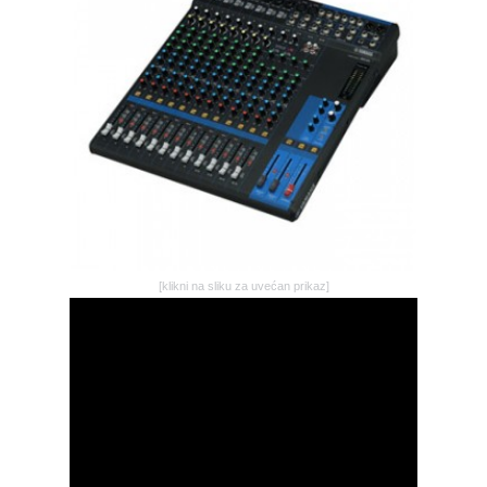
GALERIJA
[klikni na sliku za uvećan prikaz]