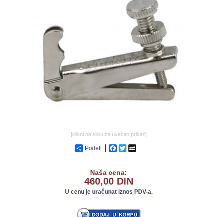
GALERIJA
[klikni na sliku za uvećan prikaz]
Podeli
Facebook
Twitter
MySpace
Naša cena:
460,00 DIN
U cenu je uračunat iznos PDV-a.