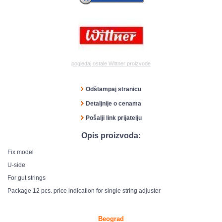
pogledaj ostale Wittner proizvode
Odštampaj stranicu
Detaljnije o cenama
Pošalji link prijatelju
Opis proizvoda:
Fix model
U-side
For gut strings
Package 12 pcs. price indication for single string adjuster
Beograd