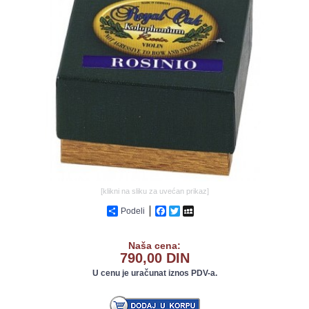
GALERIJA
[klikni na sliku za uvećan prikaz]
Podeli
Facebook
Twitter
MySpace
Naša cena:
790,00 DIN
U cenu je uračunat iznos PDV-a.