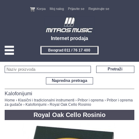
Korpa
Moj nalog
Prijavite se
Registrujte se
Internet prodaja
Beograd 011 / 76 17 400
HOME
Pretraži
KONTAKT
Napredna pretraga
PROIZVOĐAČI
Kalofonijumi
Home
›
Klasični i tradicionalni instrumenti
›
Pribor i oprema
›
Pribor i oprema
za gudače
›
Kalofonijumi
› Royal Oak Cello Rosinio
AKCIJE
Royal Oak Cello Rosinio
NOVITETI
FEEDBACK