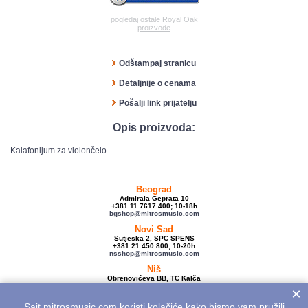
pogledaj ostale Royal Oak
proizvode
Odštampaj stranicu
Detaljnije o cenama
Pošalji link prijatelju
Opis proizvoda:
Kalafonijum za violončelo.
Beograd
Admirala Geprata 10
+381 11 7617 400; 10-18h
bgshop@mitrosmusic.com
Novi Sad
Sutjeska 2, SPC SPENS
+381 21 450 800; 10-20h
nsshop@mitrosmusic.com
Niš
Obrenovićeva BB, TC Kalča
+381 18 250 670; 10-18h
×
nishop@mitrosmusic.com
Sajt mitrosmusic.com koristi kolačiće kako bismo vam pružili