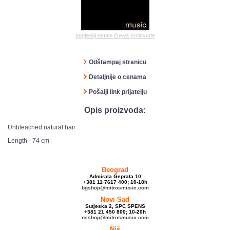
pogledaj ostale Gewa proizvode
Odštampaj stranicu
Detaljnije o cenama
Pošalji link prijatelju
Opis proizvoda:
Unbleached natural hair
Length - 74 cm
Beograd
Admirala Geprata 10
+381 11 7617 400; 10-18h
bgshop@mitrosmusic.com
Novi Sad
Sutjeska 2, SPC SPENS
+381 21 450 800; 10-20h
nsshop@mitrosmusic.com
Niš