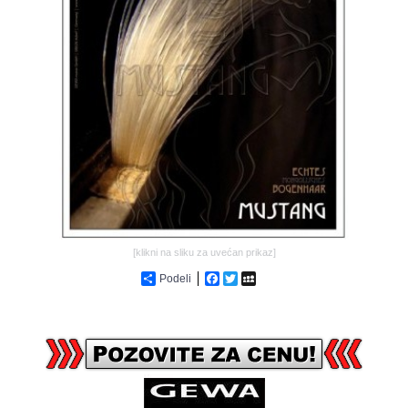
GALERIJA
[klikni na sliku za uvećan prikaz]
Podeli
Facebook
Twitter
MySpace