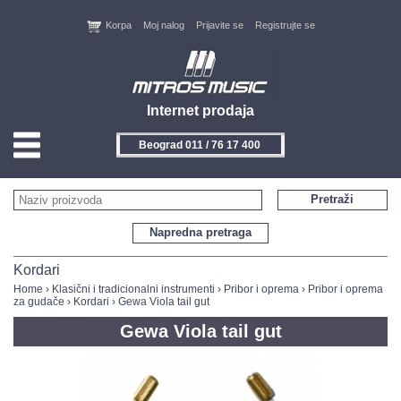
Korpa
Moj nalog
Prijavite se
Registrujte se
Internet prodaja
Beograd 011 / 76 17 400
HOME
Pretraži
KONTAKT
Napredna pretraga
PROIZVOĐAČI
Kordari
Home
›
Klasični i tradicionalni instrumenti
›
Pribor i oprema
›
Pribor i oprema
za gudače
›
Kordari
› Gewa Viola tail gut
AKCIJE
Gewa Viola tail gut
NOVITETI
FEEDBACK