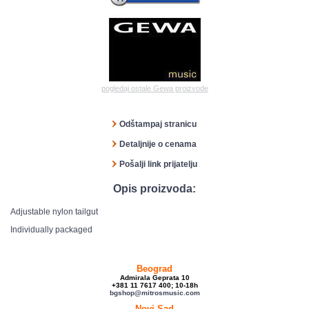
pogledaj ostale Gewa proizvode
Odštampaj stranicu
Detaljnije o cenama
Pošalji link prijatelju
Opis proizvoda:
Adjustable nylon tailgut
Individually packaged
Beograd
Admirala Geprata 10
+381 11 7617 400; 10-18h
bgshop@mitrosmusic.com
Novi Sad