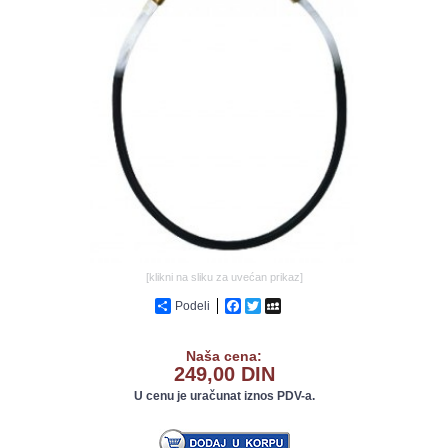
GALERIJA
[klikni na sliku za uvećan prikaz]
Podeli
Facebook
Twitter
MySpace
Naša cena:
249,00 DIN
U cenu je uračunat iznos PDV-a.