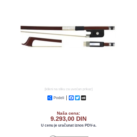
GALERIJA
[klikni na sliku za uvećan prikaz]
Podeli
Facebook
Twitter
MySpace
Naša cena:
9.293,00 DIN
U cenu je uračunat iznos PDV-a.