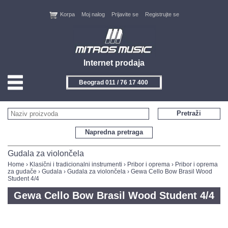
Korpa
Moj nalog
Prijavite se
Registrujte se
Internet prodaja
Beograd 011 / 76 17 400
HOME
Pretraži
KONTAKT
Napredna pretraga
PROIZVOĐAČI
Gudala za violončela
Home
›
Klasični i tradicionalni instrumenti
›
Pribor i oprema
›
Pribor i oprema
za gudače
›
Gudala
›
Gudala za violončela
› Gewa Cello Bow Brasil Wood
AKCIJE
Student 4/4
Gewa Cello Bow Brasil Wood Student 4/4
NOVITETI
FEEDBACK