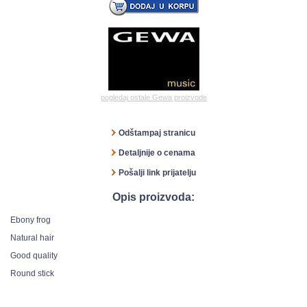
pogledaj ostale Gewa proizvode
Odštampaj stranicu
Detaljnije o cenama
Pošalji link prijatelju
Opis proizvoda:
Ebony frog
Natural hair
Good quality
Round stick