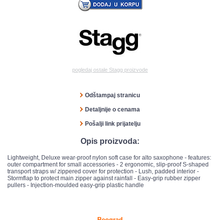
pogledaj ostale Stagg proizvode
Odštampaj stranicu
Detaljnije o cenama
Pošalji link prijatelju
Opis proizvoda:
Lightweight, Deluxe wear-proof nylon soft case for alto saxophone - features:
outer compartment for small accessories - 2 ergonomic, slip-proof S-shaped
transport straps w/ zippered cover for protection - Lush, padded interior -
Stormflap to protect main zipper against rainfall - Easy-grip rubber zipper
pullers - Injection-moulded easy-grip plastic handle
Beograd