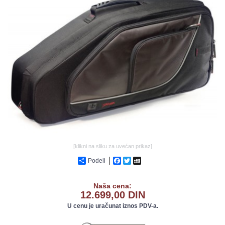
GALERIJA
[klikni na sliku za uvećan prikaz]
Podeli
Facebook
Twitter
MySpace
Naša cena:
12.699,00 DIN
U cenu je uračunat iznos PDV-a.