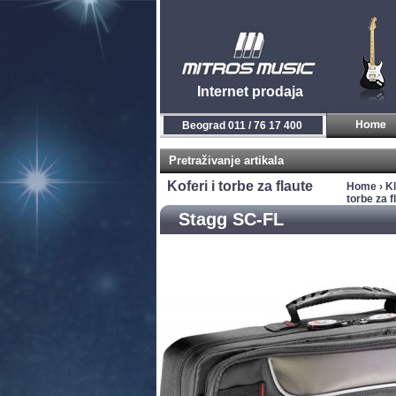
Internet prodaja
Beograd 011 / 76 17 400
Pretraživanje artikala
Koferi i torbe za flaute
Home
›
Kl
torbe za f
Stagg SC-FL