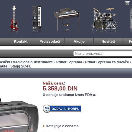
asični i tradicionalni instrumenti
›
Pribor i oprema
›
Pribor i oprema za duvače
›
laute
› Stagg SC-FL
Naša cena:
5.358,00 DIN
U cenu je uračunat iznos PDV-a.
Detaljnije o cenama