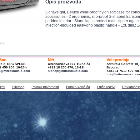
Opis proizvoda:
Lightweight, Deluxe wear-proof nylon soft case for concer
accessories - 2 ergonomic, slip-proof S-shaped transport
padded interior - Stormflap to protect main zipper against
Injection-moulded easy-grip plastic handle - Ext. dim.: 14
az]
Sad
Niš
Veleprodaja
ka 2, SPC SPENS
Obrenovićeva BB, TC Kalča
Admirala Geprata 10,
1 450 800; 10-20h
+381 18 250 670; 10-18h
Beograd
p@mitrosmusic.com
nishop@mitrosmusic.com
+381 11 7617 500; 08
info@mitrosmusic.c
teti
Sitemap
Politika privatnosti
Politika kolačića
Opšti uslovi
Reklamacij