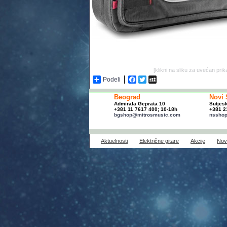
[klikni na sliku za uvećan prik
Podeli
Facebook
Twitter
MySpace
Beograd
Novi 
Admirala Geprata 10
Sutjes
+381 11 7617 400; 10-18h
+381 2
bgshop@mitrosmusic.com
nssho
Aktuelnosti
Električne gitare
Akcije
Novi