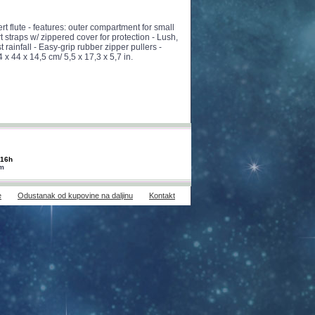
t flute - features: outer compartment for small
 straps w/ zippered cover for protection - Lush,
 rainfall - Easy-grip rubber zipper pullers -
 x 44 x 14,5 cm/ 5,5 x 17,3 x 5,7 in.
-16h
om
e
Odustanak od kupovine na daljinu
Kontakt