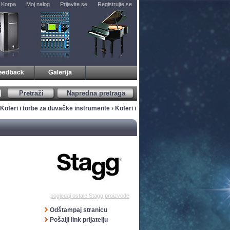
Korpa
Moj nalog
Prijavite se
Registrujte se
Pretraži
Napredna pretraga
Koferi i torbe za duvačke instrumente
›
Koferi i
pogledaj ostale Stagg proizvode
Odštampaj stranicu
Pošalji link prijatelju