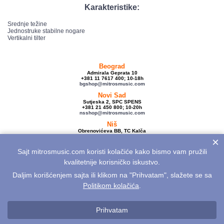
Karakteristike:
Srednje težine
Jednostruke stabilne nogare
Vertikalni tilter
Beograd
Admirala Geprata 10
+381 11 7617 400; 10-18h
bgshop@mitrosmusic.com
Novi Sad
Sutjeska 2, SPC SPENS
+381 21 450 800; 10-20h
nsshop@mitrosmusic.com
Niš
Obrenovićeva BB, TC Kalča
+381 18 250 670; 10-18h
×
nishop@mitrosmusic.com
Sajt mitrosmusic.com koristi kolačiće kako bismo vam pružili
Veleprodaja
Admirala Geprata 10,
kvalitetnije korisničko iskustvo.
Beograd
+381 11 7617 500; 08-16h
Daljim korišćenjem sajta ili klikom na "Prihvatam", slažete se sa
info@mitrosmusic.com
Politikom kolačića
.
Aktuelnosti
Električne gitare
Akcije
Noviteti
Sitemap
Politika privatnosti
Politika kolačića
Opšti uslovi
Reklamacije
Prihvatam
Odustanak od kupovine na daljinu
Kontakt