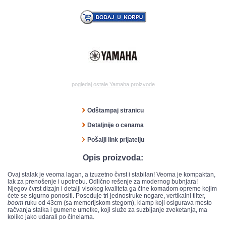
pogledaj ostale Yamaha proizvode
Odštampaj stranicu
Detaljnije o cenama
Pošalji link prijatelju
Opis proizvoda:
Ovaj stalak je veoma lagan, a izuzetno čvrst i stabilan! Veoma je kompaktan,
lak za prenošenje i upotrebu. Odlično rešenje za modernog bubnjara!
Njegov čvrst dizajn i detalji visokog kvaliteta ga čine komadom opreme kojim
ćete se sigurno ponositi. Poseduje tri jednostruke nogare, vertikalni tilter,
boom
ruku od 43cm (sa memorijskom stegom), klamp koji osigurava mesto
račvanja stalka i gumene umetke, koji služe za suzbijanje zveketanja, ma
koliko jako udarali po činelama.