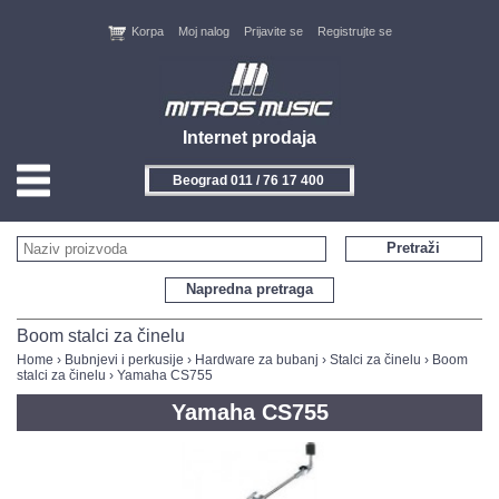
Korpa
Moj nalog
Prijavite se
Registrujte se
Internet prodaja
Beograd 011 / 76 17 400
HOME
Pretraži
KONTAKT
Napredna pretraga
PROIZVOĐAČI
Boom stalci za činelu
Home
›
Bubnjevi i perkusije
›
Hardware za bubanj
›
Stalci za činelu
›
Boom
stalci za činelu
› Yamaha CS755
AKCIJE
Yamaha CS755
NOVITETI
FEEDBACK