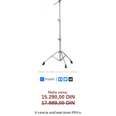
GALERIJA
[klikni na sliku za uvećan prikaz]
Podeli
Facebook
Twitter
MySpace
Naša cena:
15.290,00 DIN
17.989,00 DIN
U cenu je uračunat iznos PDV-a.