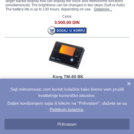
larger backlit display that can display the voice and metronome functions
simultaneously. The brightness can be changed in two steps (Soft or Auto).
The battery life is up to 130 hours, depending on use.
Detaljnije...
Cena:
3.500,00 DIN
Korg TM-60 BK
×
The Korg TM-60 BK is a chromatic tuner with metronome. The tuner has a
Sajt mitrosmusic.com koristi kolačiće kako bismo vam pružili
larger backlit display that can display the voice and metronome functions
simultaneously. The brightness can be changed in two steps (Soft or Auto).
kvalitetnije korisničko iskustvo.
The battery life is up to 130 hours, depending on use.
Detaljnije...
Daljim korišćenjem sajta ili klikom na "Prihvatam", slažete se sa
Cena:
Politikom kolačića
.
3.450,00 DIN
Prihvatam