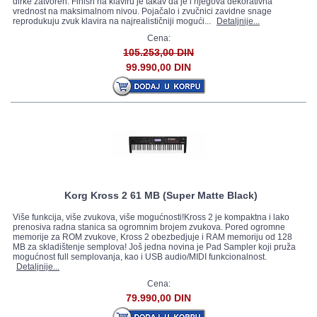
dirke zatvoren. Finish na klaviru je takav da je i njegova dekorativna
vrednost na maksimalnom nivou. Pojačalo i zvučnici zavidne snage
reprodukuju zvuk klavira na najrealističniji mogući...
Detaljnije...
Cena:
105.253,00 DIN
99.990,00 DIN
Korg Kross 2 61 MB (Super Matte Black)
Više funkcija, više zvukova, više mogućnosti!Kross 2 je kompaktna i lako
prenosiva radna stanica sa ogromnim brojem zvukova. Pored ogromne
memorije za ROM zvukove, Kross 2 obezbedjuje i RAM memoriju od 128
MB za skladištenje semplova! Još jedna novina je Pad Sampler koji pruža
mogućnost full semplovanja, kao i USB audio/MIDI funkcionalnost.
Detaljnije...
Cena:
79.990,00 DIN