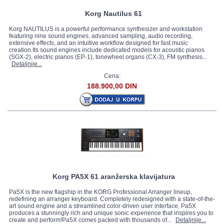
Korg Nautilus 61
Korg NAUTILUS is a powerful performance synthesizer and workstation
featuring nine sound engines, advanced sampling, audio recording,
extensive effects, and an intuitive workflow designed for fast music
creation.Its sound engines include dedicated models for acoustic pianos
(SGX-2), electric pianos (EP-1), tonewheel organs (CX-3), FM synthesis...
Detaljnije...
Cena:
188.900,00 DIN
Korg PA5X 61 aranžerska klavijatura
Pa5X is the new flagship in the KORG Professional Arranger lineup,
redefining an arranger keyboard. Completely redesigned with a state-of-the-
art sound engine and a streamlined color-driven user interface, Pa5X
produces a stunningly rich and unique sonic experience that inspires you to
create and perform!Pa5X comes packed with thousands of...
Detaljnije...