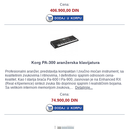
Cena:
406.900,00 DIN
Korg PA-300 aranžerska klavijatura
Profesionalni aranžer, predstavlja kompaktan I zvučno moćan instrument, sa
kvalitetnim zvukovima I ritmovima, I definitivno sjajnim odnosom cena-
kvalitet. Kao I starija braća Pa-600 I Pa-900, zasnovan je na Enhanced RX
(Real eXperience) sintezi zvuka što doprinosi sjajnim I realističnim bojama.
Sa velikom internom memorijom zvukova,...
Detaljnije...
Cena:
74.900,00 DIN