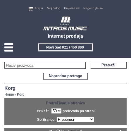
Korpa
Moj nalog
Prijavite se
Registrujte se
Internet prodaja
Novi Sad 021 / 450 800
HOME
Pretraži
KONTAKT
Napredna pretraga
PROIZVOĐAČI
Korg
Home
›
Korg
AKCIJE
Pretraživanje stranica
Prikaži:
proizvoda po strani
NOVITETI
Sortiraj po:
FEEDBACK