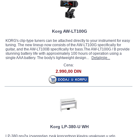
Korg AW-LT100G
KORG's clip-type tuners can be attached directly to your instrument for easy
tuning. The new lineup now consists of the AW-LT100G specifically for
guitar, and the AW-LT100B specifically for bass.The AW-LT100G / B provide
stunning battery life with approximately 100 hours of operation using a
single AAA battery. The body's lightweight design...
Detaljnije...
Cena:
2.990,00 DIN
Korg LP-380-U WH
LP-380 pruža izvanredan zvuk koncertnog klavira upakovan u vrlo