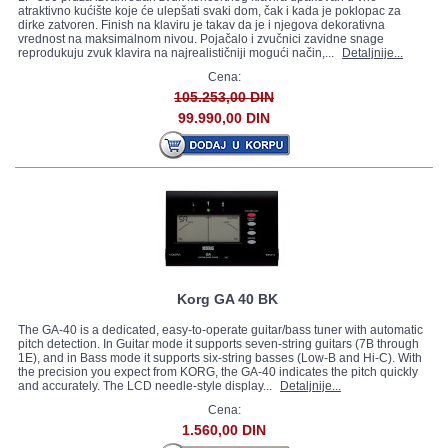
atraktivno kućište koje će ulepšati svaki dom, čak i kada je poklopac za
dirke zatvoren. Finish na klaviru je takav da je i njegova dekorativna
vrednost na maksimalnom nivou. Pojačalo i zvučnici zavidne snage
reprodukuju zvuk klavira na najrealističniji mogući način,...
Detaljnije...
Cena:
105.253,00 DIN
99.990,00 DIN
Korg GA 40 BK
The GA-40 is a dedicated, easy-to-operate guitar/bass tuner with automatic
pitch detection. In Guitar mode it supports seven-string guitars (7B through
1E), and in Bass mode it supports six-string basses (Low-B and Hi-C). With
the precision you expect from KORG, the GA-40 indicates the pitch quickly
and accurately. The LCD needle-style display...
Detaljnije...
Cena:
1.560,00 DIN