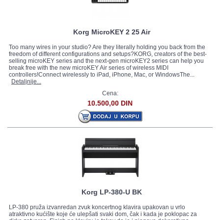
Korg MicroKEY 2 25 Air
Too many wires in your studio? Are they literally holding you back from the
freedom of different configurations and setups?KORG, creators of the best-
selling microKEY series and the next-gen microKEY2 series can help you
break free with the new microKEY Air series of wireless MIDI
controllers!Connect wirelessly to iPad, iPhone, Mac, or WindowsThe...
Detaljnije...
Cena:
10.500,00 DIN
Korg LP-380-U BK
LP-380 pruža izvanredan zvuk koncertnog klavira upakovan u vrlo
atraktivno kućište koje će ulepšati svaki dom, čak i kada je poklopac za