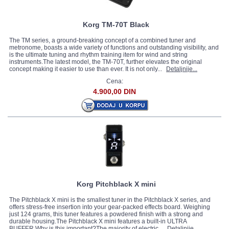
Korg TM-70T Black
The TM series, a ground-breaking concept of a combined tuner and
metronome, boasts a wide variety of functions and outstanding visibility, and
is the ultimate tuning and rhythm training item for wind and string
instruments.The latest model, the TM-70T, further elevates the original
concept making it easier to use than ever. It is not only...
Detaljnije...
Cena:
4.900,00 DIN
Korg Pitchblack X mini
The Pitchblack X mini is the smallest tuner in the Pitchblack X series, and
offers stress-free insertion into your gear-packed effects board. Weighing
just 124 grams, this tuner features a powdered finish with a strong and
durable housing.The Pitchblack X mini features a built-in ULTRA
BUFFER.Why is this important?The majority of electric...
Detaljnije...