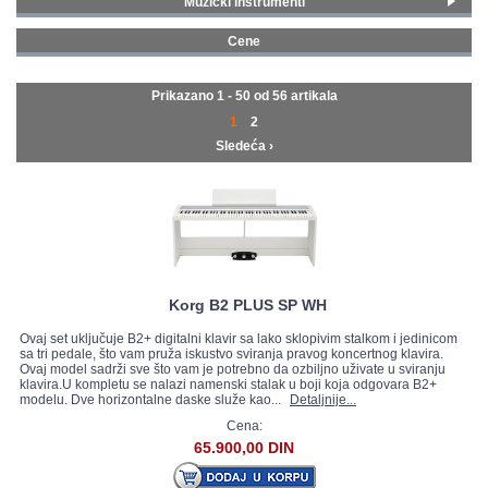
Muzički instrumenti
Gitare i bas gitare
(11)
GALERIJA
Cene
Klavijature
(18)
0 - 99 € (27)
Klaviri, pianina i električni klaviri
(15)
100 - 199 € (3)
Prikazano 1 - 50 od
56 artikala
Studijska oprema
(4)
300 - 399 € (2)
1
2
Klasični i tradicionalni instrumenti
(8)
400 - 499 € (3)
Sledeća ›
500 - 749 € (5)
750 - 999 € (4)
1000 - 1499 € (8)
1500 - 1999 € (2)
2000 - MAX € (2)
Korg B2 PLUS SP WH
Ovaj set uključuje B2+ digitalni klavir sa lako sklopivim stalkom i jedinicom
sa tri pedale, što vam pruža iskustvo sviranja pravog koncertnog klavira.
Ovaj model sadrži sve što vam je potrebno da ozbiljno uživate u sviranju
klavira.U kompletu se nalazi namenski stalak u boji koja odgovara B2+
modelu. Dve horizontalne daske služe kao...
Detaljnije...
Cena:
65.900,00 DIN