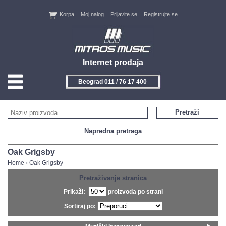
Korpa
Moj nalog
Prijavite se
Registrujte se
Internet prodaja
Beograd 011 / 76 17 400
HOME
Pretraži
KONTAKT
Napredna pretraga
PROIZVOĐAČI
Oak Grigsby
Home
›
Oak Grigsby
AKCIJE
Pretraživanje stranica
Prikaži:
proizvoda po strani
NOVITETI
Sortiraj po:
FEEDBACK