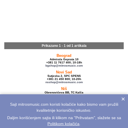
Prikazano 1 - 1 od
1 artikala
Beograd
Admirala Geprata 10
+381 11 7617 400; 10-18h
bgshop@mitrosmusic.com
Novi Sad
Sutjeska 2, SPC SPENS
+381 21 450 800; 10-20h
nsshop@mitrosmusic.com
Niš
Obrenovićeva BB, TC Kalča
+381 18 250 670; 10-18h
×
nishop@mitrosmusic.com
Sajt mitrosmusic.com koristi kolačiće kako bismo vam pružili
Veleprodaja
Admirala Geprata 10,
kvalitetnije korisničko iskustvo.
Beograd
+381 11 7617 500; 08-16h
Daljim korišćenjem sajta ili klikom na "Prihvatam", slažete se sa
info@mitrosmusic.com
Politikom kolačića
.
Aktuelnosti
Električne gitare
Akcije
Noviteti
Sitemap