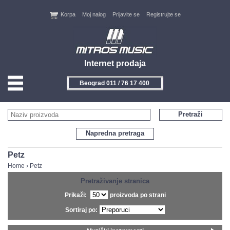
Korpa
Moj nalog
Prijavite se
Registrujte se
Internet prodaja
Beograd 011 / 76 17 400
HOME
Pretraži
KONTAKT
Napredna pretraga
PROIZVOĐAČI
Petz
Home
›
Petz
AKCIJE
Pretraživanje stranica
Prikaži:
proizvoda po strani
NOVITETI
Sortiraj po:
FEEDBACK