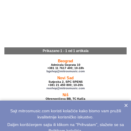
Prikazano 1 - 1 od
1 artikala
Beograd
Admirala Geprata 10
+381 11 7617 400; 10-18h
bgshop@mitrosmusic.com
Novi Sad
Sutjeska 2, SPC SPENS
+381 21 450 800; 10-20h
nsshop@mitrosmusic.com
Niš
Obrenovićeva BB, TC Kalča
+381 18 250 670; 10-18h
×
nishop@mitrosmusic.com
Sajt mitrosmusic.com koristi kolačiće kako bismo vam pružili
Veleprodaja
Admirala Geprata 10,
kvalitetnije korisničko iskustvo.
Beograd
+381 11 7617 500; 08-16h
Daljim korišćenjem sajta ili klikom na "Prihvatam", slažete se sa
info@mitrosmusic.com
Politikom kolačića
.