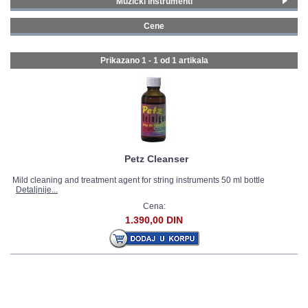
Muzički instrumenti
Klasični i tradicionalni instrumenti
(1)
GALERIJA
Cene
0 - 99 € (1)
Prikazano 1 - 1 od
1 artikala
Petz Cleanser
Mild cleaning and treatment agent for string instruments 50 ml bottle
Detaljnije...
Cena:
1.390,00 DIN