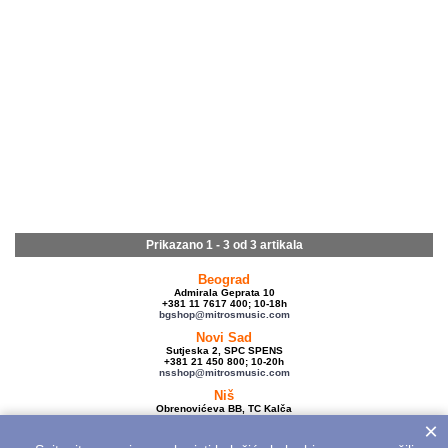
Prikazano 1 - 3 od
3 artikala
Beograd
Admirala Geprata 10
+381 11 7617 400; 10-18h
bgshop@mitrosmusic.com
Novi Sad
Sutjeska 2, SPC SPENS
+381 21 450 800; 10-20h
nsshop@mitrosmusic.com
Niš
Obrenovićeva BB, TC Kalča
+381 18 250 670; 10-18h
×
nishop@mitrosmusic.com