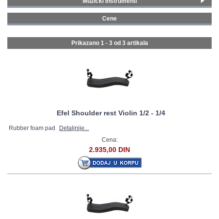
Muzički instrumenti
Klasični i tradicionalni instrumenti
(3)
GALERIJA
Cene
0 - 99 € (3)
Prikazano 1 - 3 od
3 artikala
Efel Shoulder rest Violin 1/2 - 1/4
Rubber foam pad
Detaljnije...
Cena:
2.935,00 DIN