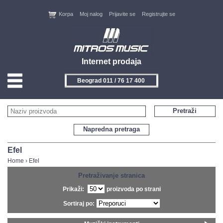
Korpa
Moj nalog
Prijavite se
Registrujte se
Internet prodaja
Beograd 011 / 76 17 400
HOME
Pretraži
KONTAKT
Napredna pretraga
PROIZVOĐAČI
Efel
Home
›
Efel
AKCIJE
Pretraživanje stranica
Prikaži:
proizvoda po strani
NOVITETI
Sortiraj po:
FEEDBACK