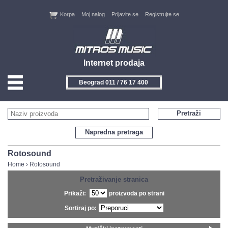
Korpa
Moj nalog
Prijavite se
Registrujte se
Internet prodaja
Beograd 011 / 76 17 400
HOME
Pretraži
KONTAKT
Napredna pretraga
PROIZVOĐAČI
Rotosound
Home
›
Rotosound
AKCIJE
Pretraživanje stranica
Prikaži:
proizvoda po strani
NOVITETI
Sortiraj po:
FEEDBACK