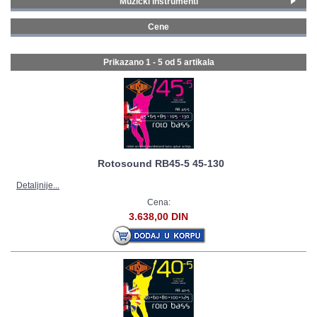
Muzički instrumenti
Gitare i bas gitare
(5)
GALERIJA
Cene
0 - 99 € (5)
Prikazano 1 - 5 od
5 artikala
Rotosound RB45-5 45-130
Detaljnije...
Cena:
3.638,00 DIN