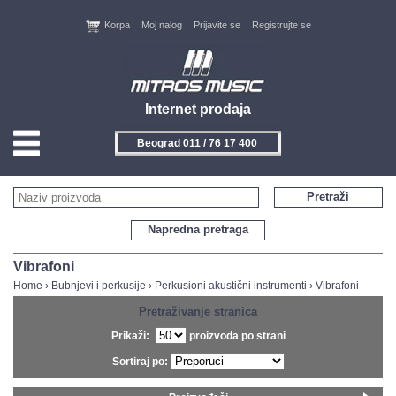
Korpa
Moj nalog
Prijavite se
Registrujte se
Internet prodaja
Beograd 011 / 76 17 400
HOME
Pretraži
KONTAKT
Napredna pretraga
PROIZVOĐAČI
Vibrafoni
Home
›
Bubnjevi i perkusije
›
Perkusioni akustični instrumenti
›
Vibrafoni
AKCIJE
Pretraživanje stranica
Prikaži:
proizvoda po strani
NOVITETI
Sortiraj po:
FEEDBACK