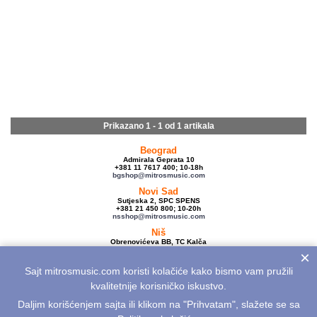
Prikazano 1 - 1 od
1 artikala
Beograd
Admirala Geprata 10
+381 11 7617 400; 10-18h
bgshop@mitrosmusic.com
Novi Sad
Sutjeska 2, SPC SPENS
+381 21 450 800; 10-20h
nsshop@mitrosmusic.com
Niš
Obrenovićeva BB, TC Kalča
+381 18 250 670; 10-18h
×
nishop@mitrosmusic.com
Sajt mitrosmusic.com koristi kolačiće kako bismo vam pružili
Veleprodaja
Admirala Geprata 10,
kvalitetnije korisničko iskustvo.
Beograd
+381 11 7617 500; 08-16h
Daljim korišćenjem sajta ili klikom na "Prihvatam", slažete se sa
info@mitrosmusic.com