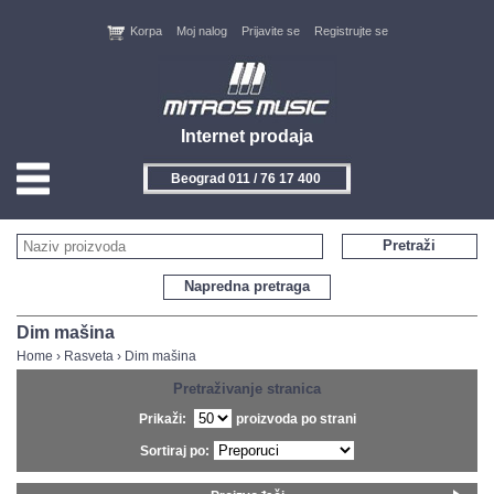
Korpa
Moj nalog
Prijavite se
Registrujte se
Internet prodaja
Beograd 011 / 76 17 400
HOME
Pretraži
KONTAKT
Napredna pretraga
PROIZVOĐAČI
Dim mašina
Home
›
Rasveta
›
Dim mašina
AKCIJE
Pretraživanje stranica
Prikaži:
proizvoda po strani
NOVITETI
Sortiraj po:
FEEDBACK