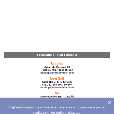
Prikazano 1 - 1 od
1 artikala
Beograd
Admirala Geprata 10
+381 11 7617 400; 10-18h
bgshop@mitrosmusic.com
Novi Sad
Sutjeska 2, SPC SPENS
+381 21 450 800; 10-20h
nsshop@mitrosmusic.com
Niš
Obrenovićeva BB, TC Kalča
+381 18 250 670; 10-18h
×
nishop@mitrosmusic.com
Sajt mitrosmusic.com koristi kolačiće kako bismo vam pružili
Veleprodaja
Admirala Geprata 10,
kvalitetnije korisničko iskustvo.