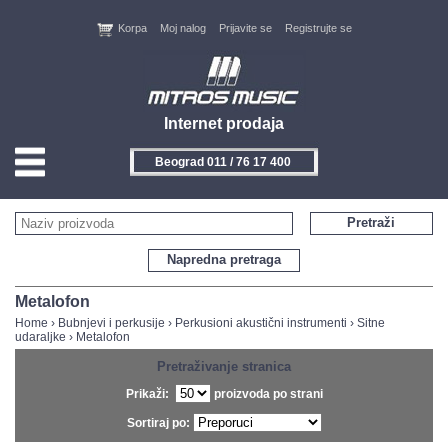
Korpa
Moj nalog
Prijavite se
Registrujte se
Internet prodaja
Beograd 011 / 76 17 400
HOME
Pretraži
KONTAKT
Napredna pretraga
PROIZVOĐAČI
Metalofon
Home
›
Bubnjevi i perkusije
›
Perkusioni akustični instrumenti
›
Sitne
udaraljke
›
Metalofon
AKCIJE
Pretraživanje stranica
NOVITETI
Prikaži:
proizvoda po strani
Sortiraj po:
FEEDBACK