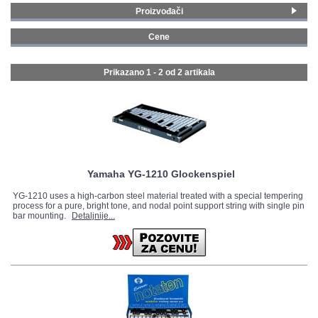
Proizvođači
GALERIJA
Yamaha
(1)
Cene
Literatura
(1)
0 - 99 € (1)
2000 - MAX € (1)
Prikazano 1 - 2 od
2 artikala
Yamaha YG-1210 Glockenspiel
YG-1210 uses a high-carbon steel material treated with a special tempering
process for a pure, bright tone, and nodal point support string with single pin
bar mounting.
Detaljnije...