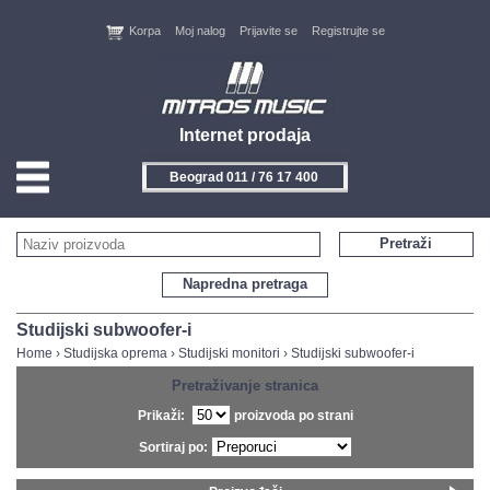
Korpa
Moj nalog
Prijavite se
Registrujte se
Internet prodaja
Beograd 011 / 76 17 400
HOME
Pretraži
KONTAKT
Napredna pretraga
PROIZVOĐAČI
Studijski subwoofer-i
Home
›
Studijska oprema
›
Studijski monitori
›
Studijski subwoofer-i
AKCIJE
Pretraživanje stranica
Prikaži:
proizvoda po strani
NOVITETI
Sortiraj po:
FEEDBACK