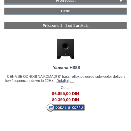
Proizvođači
Yamaha
(1)
GALERIJA
Cene
750 - 999 € (1)
Prikazano 1 - 1 od
1 artikala
Yamaha HS8S
CENA SE ODNOSI NA KOMAD! 8" bass-reflex powered subwoofer delivers
low frequencies down to 22Hz.
Detaljnije...
Cena:
96.855,00 DIN
80.390,00 DIN