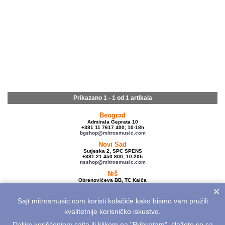
Prikazano 1 - 1 od
1 artikala
Beograd
Admirala Geprata 10
+381 11 7617 400; 10-18h
bgshop@mitrosmusic.com
Novi Sad
Sutjeska 2, SPC SPENS
+381 21 450 800; 10-20h
nsshop@mitrosmusic.com
Niš
Obrenovićeva BB, TC Kalča
+381 18 250 670; 10-18h
×
nishop@mitrosmusic.com
Sajt mitrosmusic.com koristi kolačiće kako bismo vam pružili
Veleprodaja
Admirala Geprata 10,
kvalitetnije korisničko iskustvo.
Beograd
+381 11 7617 500; 08-16h
Daljim korišćenjem sajta ili klikom na "Prihvatam", slažete se sa