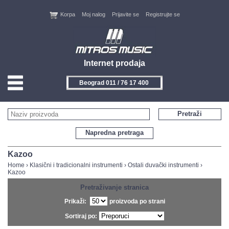
Korpa
Moj nalog
Prijavite se
Registrujte se
Internet prodaja
Beograd 011 / 76 17 400
HOME
Pretraži
KONTAKT
Napredna pretraga
PROIZVOĐAČI
Kazoo
Home
›
Klasični i tradicionalni instrumenti
›
Ostali duvački instrumenti
›
Kazoo
AKCIJE
Pretraživanje stranica
NOVITETI
Prikaži:
proizvoda po strani
Sortiraj po:
FEEDBACK