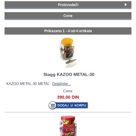
Proizvođači
GALERIJA
Jim Dunlop
(1)
Cene
Stagg
(3)
0 - 99 € (4)
Prikazano 1 - 4 od
4 artikala
Stagg KAZOO METAL-30
KAZOO METAL-30 METAL
Detaljnije...
Cena:
390,00 DIN