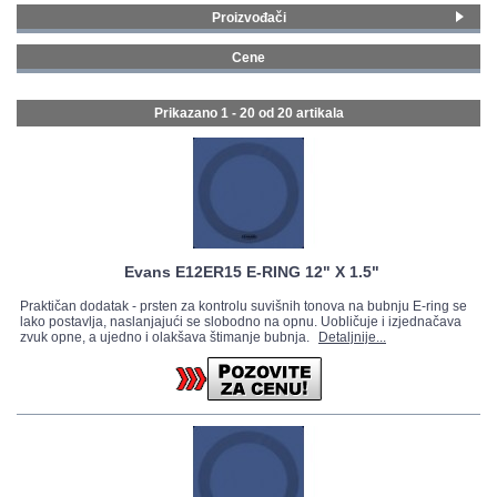
Proizvođači
GALERIJA
Evans
(8)
Cene
Vic Firth
(10)
0 - 99 € (20)
Stagg
(2)
Prikazano 1 - 20 od
20 artikala
Evans E12ER15 E-RING 12" X 1.5"
Praktičan dodatak - prsten za kontrolu suvišnih tonova na bubnju E-ring se
lako postavlja, naslanjajući se slobodno na opnu. Uobličuje i izjednačava
zvuk opne, a ujedno i olakšava štimanje bubnja.
Detaljnije...