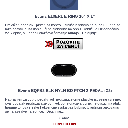
Evans E10ER1 E-RING 10" X 1"
Praktičan dodatak - prsten za kontrolu suvišnih tonova na bubnju E-ring se
lako postavlja, naslanjajući se slobodno na opnu. Uobličuje i izjednačava
zvuk opne, a ujedno i olakšava štimanje bubnja.
Detaljnije...
Evans EQPB2 BLK NYLN BD PTCH 2-PEDAL (X2)
Napravljen za duplu pedalu, od neklizajuće crne plastike izuzetne čvrstine,
ovaj dodatak produžava životni vek opne ojačavajući je, ne utićući na atak,
trajanje tonova i niske frekvencije zvuka bas bubnja. U jednom pakovanju
se nalaze dve nalepnice.
Detaljnije...
Cena:
1.089,00 DIN