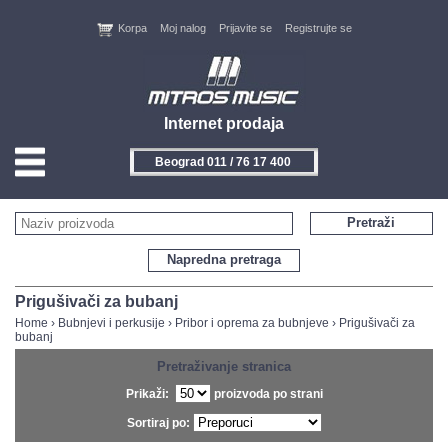
Korpa
Moj nalog
Prijavite se
Registrujte se
Internet prodaja
Novi Sad 021 / 450 800
HOME
Pretraži
KONTAKT
Napredna pretraga
PROIZVOĐAČI
Prigušivači za bubanj
Home
›
Bubnjevi i perkusije
›
Pribor i oprema za bubnjeve
›
Prigušivači za
bubanj
AKCIJE
Pretraživanje stranica
NOVITETI
Prikaži:
proizvoda po strani
Sortiraj po:
FEEDBACK