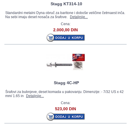
Stagg KT314-10
Standardni metalni Dyna obruč za baritone i doboše veličine četrnaest inča.
Na sebi imaju deset nosača za šrafove.
Detaljnije...
Cena:
2.000,00 DIN
Stagg 4C-HP
Šrafovi za bubnjeve, deset komada u pakovanju. Dimenzije: - 7/32 US x 42
mm/ 1.65 in
Detaljnije...
Cena:
523,00 DIN