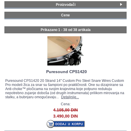
Proizvođači
GALERIJA
Yamaha
(11)
Cene
ONLINE rasprodaja - Zildjian
(1)
0 - 99 € (36)
Evans
(2)
500 - 749 € (1)
Prikazano 1 - 38 od
38 artikala
Puresound
(3)
750 - 999 € (1)
Stagg
(21)
Puresound CPS1420
Puresound CPS1420 20 Strand 14" Custom Pro Steel Snare Wires Custom
Pro modeli žica za snar su šampioni po praktičnosti. One su dizajnirane sa
Anti-choke™ pločicama na svojim krajevima koje potpuno redukuju
nepotrebno zujanje doboša (od drugih instrumenata) prilikom mirovanja na
stalku, a bubnjaru omogućavaju...
Detaljnije...
Cena:
4.105,00 DIN
3.490,00 DIN