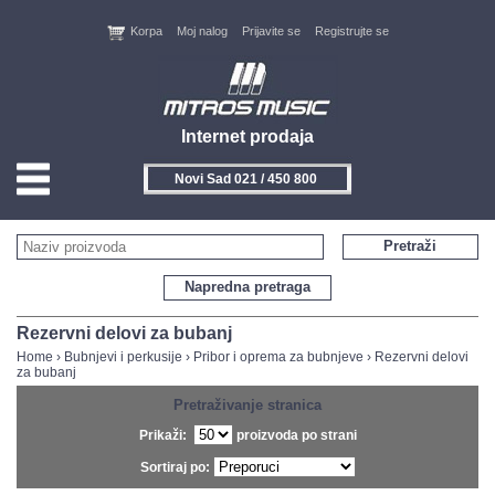
Korpa
Moj nalog
Prijavite se
Registrujte se
Internet prodaja
Novi Sad 021 / 450 800
HOME
Pretraži
KONTAKT
Napredna pretraga
PROIZVOĐAČI
Rezervni delovi za bubanj
Home
›
Bubnjevi i perkusije
›
Pribor i oprema za bubnjeve
›
Rezervni delovi
za bubanj
AKCIJE
Pretraživanje stranica
NOVITETI
Prikaži:
proizvoda po strani
Sortiraj po:
FEEDBACK