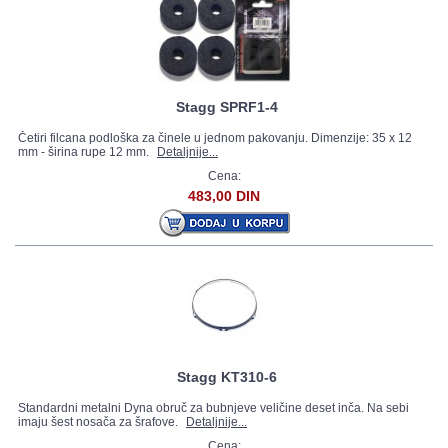
Stagg SPRF1-4
Četiri filcana podloška za činele u jednom pakovanju. Dimenzije: 35 x 12
mm - širina rupe 12 mm.
Detaljnije...
Cena:
483,00 DIN
Stagg KT310-6
Standardni metalni Dyna obruč za bubnjeve veličine deset inča. Na sebi
imaju šest nosača za šrafove.
Detaljnije...
Cena: