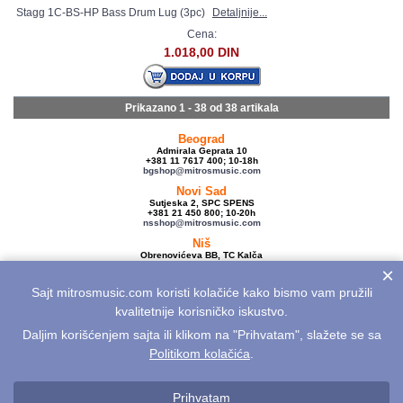
Stagg 1C-BS-HP Bass Drum Lug (3pc)
Detaljnije...
Cena:
1.018,00 DIN
Prikazano 1 - 38 od
38 artikala
Beograd
Admirala Geprata 10
+381 11 7617 400; 10-18h
bgshop@mitrosmusic.com
Novi Sad
Sutjeska 2, SPC SPENS
+381 21 450 800; 10-20h
nsshop@mitrosmusic.com
Niš
Obrenovićeva BB, TC Kalča
+381 18 250 670; 10-18h
×
nishop@mitrosmusic.com
Sajt mitrosmusic.com koristi kolačiće kako bismo vam pružili
Veleprodaja
Admirala Geprata 10,
kvalitetnije korisničko iskustvo.
Beograd
+381 11 7617 500; 08-16h
Daljim korišćenjem sajta ili klikom na "Prihvatam", slažete se sa
info@mitrosmusic.com
Politikom kolačića
.
Aktuelnosti
Električne gitare
Akcije
Noviteti
Sitemap
Politika privatnosti
Politika kolačića
Opšti uslovi
Reklamacije
Prihvatam