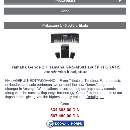
Proizvođači
Yamaha aranžerske klavijature
(1)
GALERIJA
Cene
Korg aranžerske klavijature
(5)
500 - 749 € (1)
750 - 999 € (1)
Prikazano 1 - 6 od
6 artikala
1000 - 1499 € (1)
1500 - 1999 € (1)
2000 - MAX € (2)
Yamaha Genos 2 + Yamaha GNS-MS01 zvučnici GRATIS
aranžerska klavijatura
NA LAGERU! NEOTPAKOVANO! From Tribute to Timeless For the music
enthusiast and solo performer, we present the new Genos2: a game
changer in Arranger Workstations. Incorporating our legendary sounds
along with the most cutting-edge technology, Genos2 is the pinnacle of our
flagship line, giving you the highest quality Voice...
Detaljnije...
Cena:
634.363,00 DIN
507.490,00 DIN