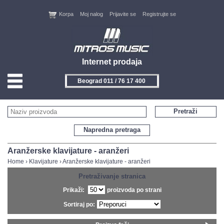
Korpa
Moj nalog
Prijavite se
Registrujte se
Internet prodaja
Beograd 011 / 76 17 400
HOME
Pretraži
KONTAKT
Napredna pretraga
PROIZVOĐAČI
Aranžerske klavijature - aranžeri
Home
›
Klavijature
›
Aranžerske klavijature - aranžeri
AKCIJE
Pretraživanje stranica
Prikaži:
proizvoda po strani
NOVITETI
Sortiraj po:
FEEDBACK