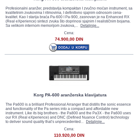
Profesionalni aranžer, predstavlja kompaktan I zvučno moćan instrument, sa
kvalitetnim zvukovima I ritmovima, I definitivno sjajnim odnosom cena-
kvalitet. Kao I starija braća Pa-600 I Pa-900, zasnovan je na Enhanced RX
(Real eXperience) sintezi zvuka što doprinosi sjajnim I realističnim bojama.
Sa velikom internom memorijom zvukova,...
Detaljnije...
Cena:
74.900,00 DIN
Korg PA-600 aranžerska klavijatura
The Pa600 is a brilliant Professional Arranger that distills the sonic essence
and functionality of the Pa series into a compact and affordable new
instrument. Like its big brothers - the Pa800 and the Pa3X - the Pa600 uses
our RX (Real eXperience) and DNC (Defined Nuance Control) technology
to deliver sound quality that’s unprecedented...
Detaljnije...
Cena:
110.920,00 DIN