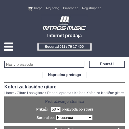
Korpa
Moj nalog
Prijavite se
Registrujte se
Internet prodaja
Beograd 011 / 76 17 400
HOME
Pretraži
KONTAKT
Napredna pretraga
PROIZVOĐAČI
Koferi za klasične gitare
Home
›
Gitare i bas gitare
›
Pribor i oprema
›
Koferi
›
Koferi za klasične gitare
AKCIJE
Pretraživanje stranica
Prikaži:
proizvoda po strani
NOVITETI
Sortiraj po:
FEEDBACK