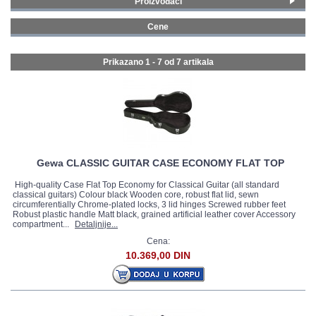
Proizvođači
Gewa
(1)
GALERIJA
Cene
Stagg
(6)
0 - 99 € (2)
100 - 199 € (4)
Prikazano 1 - 7 od
7 artikala
Gewa CLASSIC GUITAR CASE ECONOMY FLAT TOP
High-quality Case Flat Top Economy for Classical Guitar (all standard
classical guitars) Colour black Wooden core, robust flat lid, sewn
circumferentially Chrome-plated locks, 3 lid hinges Screwed rubber feet
Robust plastic handle Matt black, grained artificial leather cover Accessory
compartment...
Detaljnije...
Cena:
10.369,00 DIN