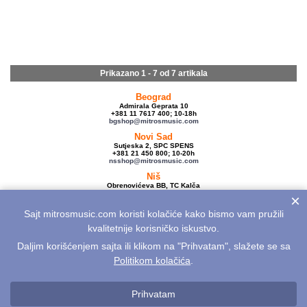
Prikazano 1 - 7 od
7 artikala
Beograd
Admirala Geprata 10
+381 11 7617 400; 10-18h
bgshop@mitrosmusic.com
Novi Sad
Sutjeska 2, SPC SPENS
+381 21 450 800; 10-20h
nsshop@mitrosmusic.com
Niš
Obrenovićeva BB, TC Kalča
+381 18 250 670; 10-18h
×
nishop@mitrosmusic.com
Sajt mitrosmusic.com koristi kolačiće kako bismo vam pružili
Veleprodaja
Admirala Geprata 10,
kvalitetnije korisničko iskustvo.
Beograd
+381 11 7617 500; 08-16h
Daljim korišćenjem sajta ili klikom na "Prihvatam", slažete se sa
info@mitrosmusic.com
Politikom kolačića
.
Aktuelnosti
Električne gitare
Akcije
Noviteti
Sitemap
Politika privatnosti
Politika kolačića
Opšti uslovi
Reklamacije
Prihvatam
Odustanak od kupovine na daljinu
Kontakt