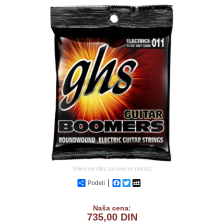
GALERIJA
[klikni na sliku za uvećan prikaz]
Podeli
Facebook
Twitter
MySpace
Naša cena:
735,00 DIN