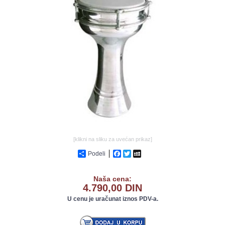
GALERIJA
[klikni na sliku za uvećan prikaz]
Podeli
Facebook
Twitter
MySpace
Naša cena:
4.790,00 DIN
U cenu je uračunat iznos PDV-a.