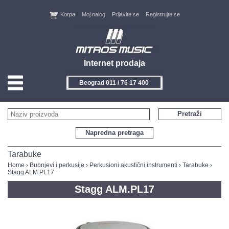
Korpa
Moj nalog
Prijavite se
Registrujte se
Internet prodaja
Beograd 011 / 76 17 400
HOME
Pretraži
KONTAKT
Napredna pretraga
PROIZVOĐAČI
Tarabuke
Home
›
Bubnjevi i perkusije
›
Perkusioni akustični instrumenti
›
Tarabuke
›
Stagg ALM.PL17
AKCIJE
Stagg ALM.PL17
NOVITETI
FEEDBACK