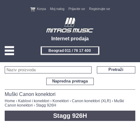
Korpa
Moj nalog
Prijavite se
Registrujte se
Internet prodaja
Beograd 011 / 76 17 400
HOME
Pretraži
KONTAKT
Napredna pretraga
PROIZVOĐAČI
Muški Canon konektori
Home
›
Kablovi i konektori
›
Konektori
›
Canon konektori (XLR)
›
Muški
Canon konektori
› Stagg 926H
AKCIJE
Stagg 926H
NOVITETI
FEEDBACK