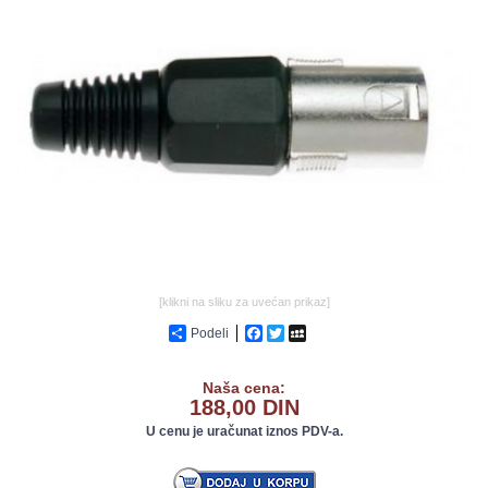
GALERIJA
[klikni na sliku za uvećan prikaz]
Podeli
Facebook
Twitter
MySpace
Naša cena:
188,00 DIN
U cenu je uračunat iznos PDV-a.