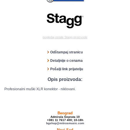
pogledaj ostale Stagg proizvode
Odštampaj stranicu
Detaljnije o cenama
Pošalji link prijatelju
Opis proizvoda:
Profesionalni muški XLR konektor - niklovani.
Beograd
Admirala Geprata 10
+381 11 7617 400; 10-18h
bgshop@mitrosmusic.com
Novi Sad