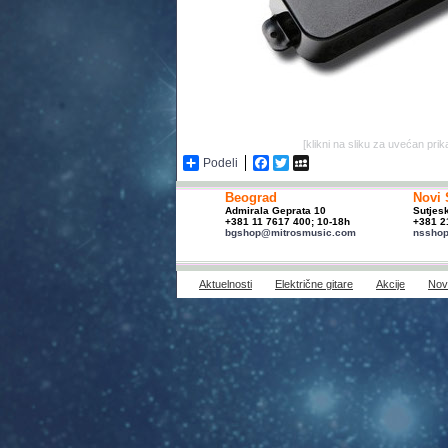
[klikni na sliku za uvećan prik
Podeli
Facebook
Twitter
MySpace
Beograd
Novi 
Admirala Geprata 10
Sutjes
+381 11 7617 400; 10-18h
+381 2
bgshop@mitrosmusic.com
nssho
Aktuelnosti
Električne gitare
Akcije
Novi