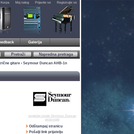
Korpa
Moj nalog
Prijavite se
Registrujte se
Pretraži
Napredna pretraga
trične gitare
› Seymour Duncan AHB-1n
pogledaj ostale Seymour Duncan
proizvode
Odštampaj stranicu
Pošalji link prijatelju