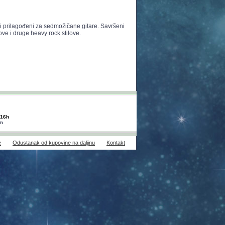
 ali prilagođeni za sedmožičane gitare. Savršeni
ve i druge heavy rock stilove.
-16h
om
e
Odustanak od kupovine na daljinu
Kontakt