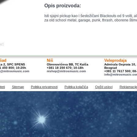
Opis proizvoda:
Isti sjajni pickup kao i šestožičani Blackouts od 9 volti,
za old school metal, garage, punk, thrash, oborene štimo
az]
Sad
Niš
Veleprodaja
ka 2, SPC SPENS
Obrenovićeva BB, TC Kalča
Admirala Geprata 10,
1 450 800; 10-20h
+381 18 250 670; 10-18h
Beograd
p@mitrosmusic.com
nishop@mitrosmusic.com
+381 11 7617 500; 08
info@mitrosmusic.c
teti
Sitemap
Politika privatnosti
Politika kolačića
Opšti uslovi
Reklamacij