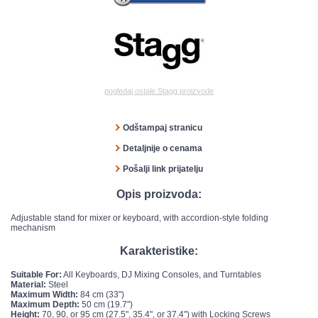
pogledaj ostale Stagg proizvode
Odštampaj stranicu
Detaljnije o cenama
Pošalji link prijatelju
Opis proizvoda:
Adjustable stand for mixer or keyboard, with accordion-style folding
mechanism
Karakteristike:
Suitable For:
All Keyboards, DJ Mixing Consoles, and Turntables
Material:
Steel
Maximum Width:
84 cm (33")
Maximum Depth:
50 cm (19.7")
Height:
70, 90, or 95 cm (27.5", 35.4", or 37.4") with Locking Screws