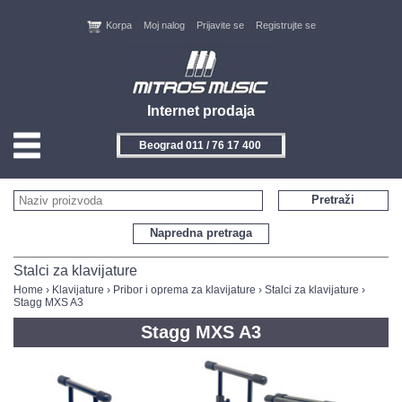
Korpa
Moj nalog
Prijavite se
Registrujte se
Internet prodaja
Beograd 011 / 76 17 400
HOME
Pretraži
KONTAKT
Napredna pretraga
PROIZVOĐAČI
Stalci za klavijature
Home
›
Klavijature
›
Pribor i oprema za klavijature
›
Stalci za klavijature
›
Stagg MXS A3
AKCIJE
Stagg MXS A3
NOVITETI
FEEDBACK