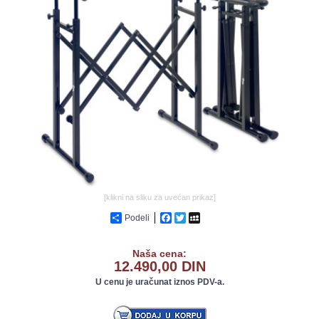
GALERIJA
[klikni na sliku za uvećan prikaz]
Podeli
Facebook
Twitter
MySpace
Naša cena:
12.490,00 DIN
U cenu je uračunat iznos PDV-a.