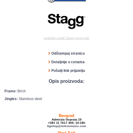
pogledaj ostale Stagg proizvode
Odštampaj stranicu
Detaljnije o cenama
Pošalji link prijatelju
Opis proizvoda:
Frame:
Birch
Jingles:
Stainless steel
Beograd
Admirala Geprata 10
+381 11 7617 400; 10-18h
bgshop@mitrosmusic.com
Novi Sad