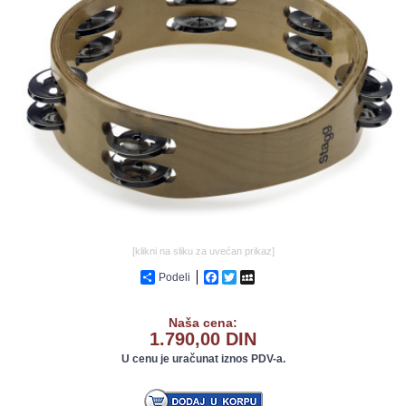
GALERIJA
[klikni na sliku za uvećan prikaz]
Podeli
Facebook
Twitter
MySpace
Naša cena:
1.790,00 DIN
U cenu je uračunat iznos PDV-a.