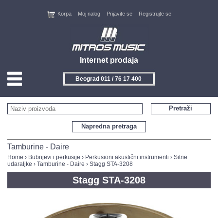
Korpa
Moj nalog
Prijavite se
Registrujte se
Internet prodaja
Beograd 011 / 76 17 400
HOME
Pretraži
KONTAKT
Napredna pretraga
PROIZVOĐAČI
Tamburine - Daire
Home
›
Bubnjevi i perkusije
›
Perkusioni akustični instrumenti
›
Sitne
udaraljke
›
Tamburine - Daire
› Stagg STA-3208
AKCIJE
Stagg STA-3208
NOVITETI
FEEDBACK